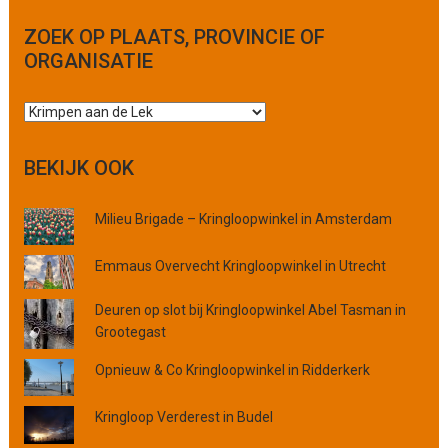
ZOEK OP PLAATS, PROVINCIE OF
ORGANISATIE
Z
o
e
BEKIJK OOK
k
o
Milieu Brigade – Kringloopwinkel in Amsterdam
p
p
l
Emmaus Overvecht Kringloopwinkel in Utrecht
a
a
Deuren op slot bij Kringloopwinkel Abel Tasman in
t
Grootegast
s
Opnieuw & Co Kringloopwinkel in Ridderkerk
,
p
Kringloop Verderest in Budel
r
o