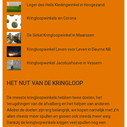
v
Leger des Heils Kledingwinkel in Hoogezand
i
n
Kringloopwinkels en Corona
c
i
De Sirkel Kringloopwinkel in Maarssen
e
o
f
Kringloopwinkel Leven voor Leven in Deurne NB
o
r
Kringloopwinkel Jacobushoeve in Vessem
g
a
n
HET NUT VAN DE KRINGLOOP
i
s
De meeste kringloopwinkels hebben twee doelen, het
a
terugdringen van de afvalberg en het helpen van anderen.
t
Allebei de doelen zijn erg belangrijk, we kopen namelijk met z’n
i
allen steeds meer spullen en gooien ook steeds meer weg.
e
Dankzij de kringloopwinkels krijgen veel spullen nog een