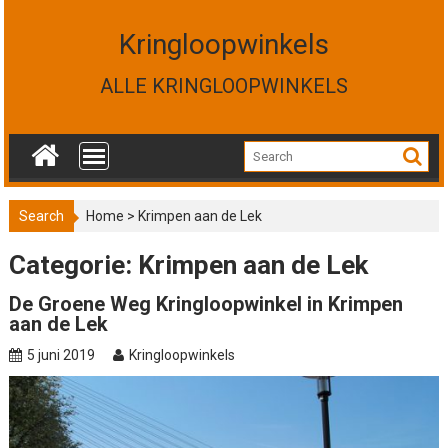
S
k
Kringloopwinkels
i
p
ALLE KRINGLOOPWINKELS
t
o
c
o
n
t
Search
Home
>
Krimpen aan de Lek
e
n
Categorie: Krimpen aan de Lek
t
De Groene Weg Kringloopwinkel in Krimpen
aan de Lek
5 juni 2019
Kringloopwinkels