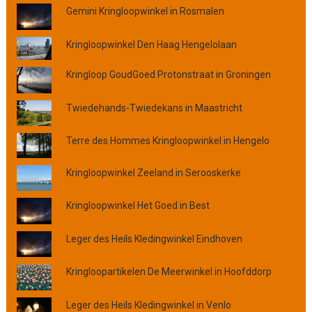
Gemini Kringloopwinkel in Rosmalen
p
p
l
Kringloopwinkel Den Haag Hengelolaan
a
Kringloop GoudGoed Protonstraat in Groningen
a
t
s
Twiedehands-Twiedekans in Maastricht
,
p
Terre des Hommes Kringloopwinkel in Hengelo
r
o
Kringloopwinkel Zeeland in Serooskerke
v
i
Kringloopwinkel Het Goed in Best
n
c
Leger des Heils Kledingwinkel Eindhoven
i
e
Kringloopartikelen De Meerwinkel in Hoofddorp
o
f
o
Leger des Heils Kledingwinkel in Venlo