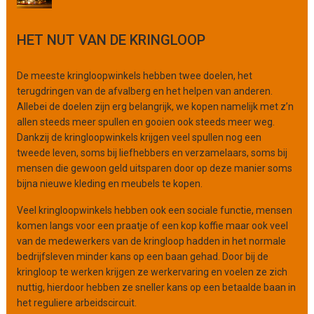
r
g
HET NUT VAN DE KRINGLOOP
a
n
i
De meeste kringloopwinkels hebben twee doelen, het
s
terugdringen van de afvalberg en het helpen van anderen.
a
Allebei de doelen zijn erg belangrijk, we kopen namelijk met z’n
t
allen steeds meer spullen en gooien ook steeds meer weg.
i
Dankzij de kringloopwinkels krijgen veel spullen nog een
e
tweede leven, soms bij liefhebbers en verzamelaars, soms bij
mensen die gewoon geld uitsparen door op deze manier soms
bijna nieuwe kleding en meubels te kopen.
Veel kringloopwinkels hebben ook een sociale functie, mensen
komen langs voor een praatje of een kop koffie maar ook veel
van de medewerkers van de kringloop hadden in het normale
bedrijfsleven minder kans op een baan gehad. Door bij de
kringloop te werken krijgen ze werkervaring en voelen ze zich
nuttig, hierdoor hebben ze sneller kans op een betaalde baan in
het reguliere arbeidscircuit.