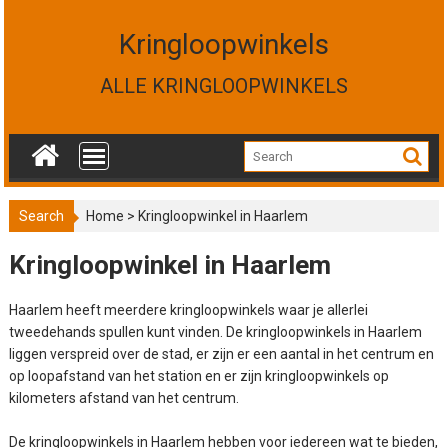
S
k
Kringloopwinkels
i
p
ALLE KRINGLOOPWINKELS
t
o
c
o
n
t
Search
Home
>
Kringloopwinkel in Haarlem
e
n
Kringloopwinkel in Haarlem
t
Haarlem heeft meerdere kringloopwinkels waar je allerlei
tweedehands spullen kunt vinden. De kringloopwinkels in Haarlem
liggen verspreid over de stad, er zijn er een aantal in het centrum en
op loopafstand van het station en er zijn kringloopwinkels op
kilometers afstand van het centrum.
De kringloopwinkels in Haarlem hebben voor iedereen wat te bieden,