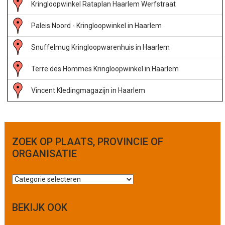
Kringloopwinkel Rataplan Haarlem Werfstraat
Paleis Noord - Kringloopwinkel in Haarlem
Snuffelmug Kringloopwarenhuis in Haarlem
Terre des Hommes Kringloopwinkel in Haarlem
Vincent Kledingmagazijn in Haarlem
Zolder023 - Kringloopwinkel in Haarlem
ZOEK OP PLAATS, PROVINCIE OF
ORGANISATIE
Z
o
e
BEKIJK OOK
k
o