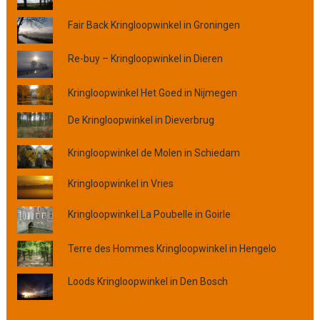
p
Fair Back Kringloopwinkel in Groningen
l
a
a
Re-buy – Kringloopwinkel in Dieren
t
s
Kringloopwinkel Het Goed in Nijmegen
,
De Kringloopwinkel in Dieverbrug
p
r
o
Kringloopwinkel de Molen in Schiedam
v
i
Kringloopwinkel in Vries
n
c
Kringloopwinkel La Poubelle in Goirle
i
e
Terre des Hommes Kringloopwinkel in Hengelo
o
f
Loods Kringloopwinkel in Den Bosch
o
r