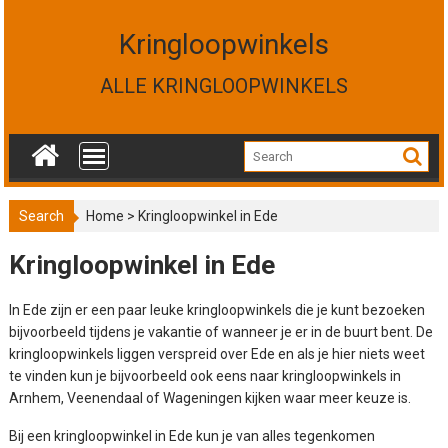
S
k
Kringloopwinkels
i
p
ALLE KRINGLOOPWINKELS
t
o
c
o
n
t
Search
Home
>
Kringloopwinkel in Ede
e
n
Kringloopwinkel in Ede
t
In Ede zijn er een paar leuke kringloopwinkels die je kunt bezoeken
bijvoorbeeld tijdens je vakantie of wanneer je er in de buurt bent. De
kringloopwinkels liggen verspreid over Ede en als je hier niets weet
te vinden kun je bijvoorbeeld ook eens naar
kringloopwinkels in
Arnhem
,
Veenendaal
of
Wageningen
kijken waar meer keuze is.
Bij een kringloopwinkel in Ede kun je van alles tegenkomen