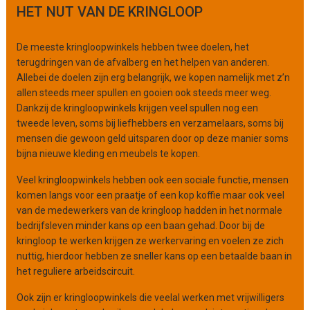
g
HET NUT VAN DE KRINGLOOP
a
n
De meeste kringloopwinkels hebben twee doelen, het
i
terugdringen van de afvalberg en het helpen van anderen.
s
Allebei de doelen zijn erg belangrijk, we kopen namelijk met z’n
a
allen steeds meer spullen en gooien ook steeds meer weg.
t
Dankzij de kringloopwinkels krijgen veel spullen nog een
i
tweede leven, soms bij liefhebbers en verzamelaars, soms bij
e
mensen die gewoon geld uitsparen door op deze manier soms
bijna nieuwe kleding en meubels te kopen.
Veel kringloopwinkels hebben ook een sociale functie, mensen
komen langs voor een praatje of een kop koffie maar ook veel
van de medewerkers van de kringloop hadden in het normale
bedrijfsleven minder kans op een baan gehad. Door bij de
kringloop te werken krijgen ze werkervaring en voelen ze zich
nuttig, hierdoor hebben ze sneller kans op een betaalde baan in
het reguliere arbeidscircuit.
Ook zijn er kringloopwinkels die veelal werken met vrijwilligers