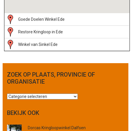
Goede Doelen Winkel Ede
Restore Kringloop in Ede
Winkel van Sinkel Ede
ZOEK OP PLAATS, PROVINCIE OF
ORGANISATIE
Z
o
e
BEKIJK OOK
k
o
Dorcas Kringloopwinkel Dalfsen
p