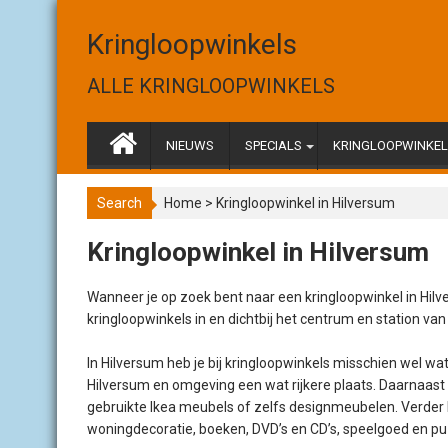
S
k
Kringloopwinkels
i
p
ALLE KRINGLOOPWINKELS
t
o
c
NIEUWS
SPECIALS
KRINGLOOPWINKELS
o
n
Search
Home
>
Kringloopwinkel in Hilversum
t
e
Kringloopwinkel in Hilversum
n
t
Wanneer je op zoek bent naar een kringloopwinkel in Hilv
kringloopwinkels in en dichtbij het centrum en station va
In Hilversum heb je bij kringloopwinkels misschien wel wat
Hilversum en omgeving een wat rijkere plaats. Daarnaast 
gebruikte Ikea meubels of zelfs designmeubelen. Verder ku
woningdecoratie, boeken, DVD’s en CD’s, speelgoed en puzz