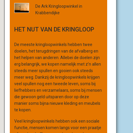
r
De Ark Kringloopwinkel in
g
Krabbendijke
a
n
HET NUT VAN DE KRINGLOOP
i
s
a
De meeste kringloopwinkels hebben twee
t
doelen, het terugdringen van de afvalberg en
i
het helpen van anderen. Allebei de doelen zijn
e
erg belangrijk, we kopen namelijk met z’n allen
steeds meer spullen en gooien ook steeds
meer weg. Dankzij de kringloopwinkels krijgen
veel spullen nog een tweede leven, soms bij
liefhebbers en verzamelaars, soms bij mensen
die gewoon geld uitsparen door op deze
manier soms bijna nieuwe kleding en meubels
te kopen.
Veel kringloopwinkels hebben ook een sociale
functie, mensen komen langs voor een praatje