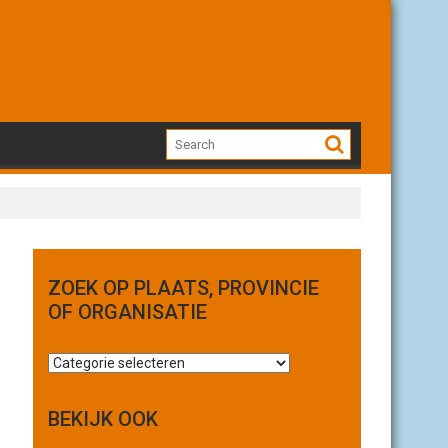
ZOEK OP PLAATS, PROVINCIE
OF ORGANISATIE
Z
o
e
BEKIJK OOK
k