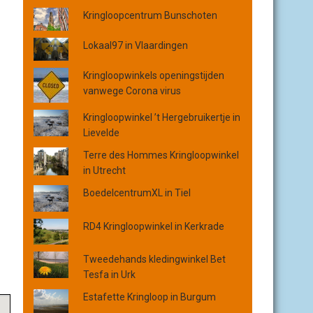
o
Kringloopcentrum Bunschoten
p
p
Lokaal97 in Vlaardingen
l
a
Kringloopwinkels openingstijden
a
vanwege Corona virus
t
s
Kringloopwinkel ’t Hergebruikertje in
,
Lievelde
p
Terre des Hommes Kringloopwinkel
r
in Utrecht
o
v
BoedelcentrumXL in Tiel
i
n
RD4 Kringloopwinkel in Kerkrade
c
i
Tweedehands kledingwinkel Bet
e
Tesfa in Urk
o
f
Estafette Kringloop in Burgum
o