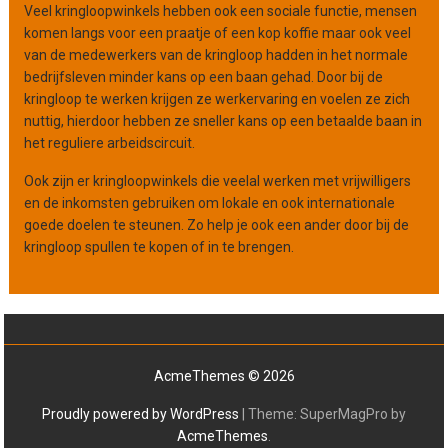
Veel kringloopwinkels hebben ook een sociale functie, mensen
komen langs voor een praatje of een kop koffie maar ook veel
van de medewerkers van de kringloop hadden in het normale
bedrijfsleven minder kans op een baan gehad. Door bij de
kringloop te werken krijgen ze werkervaring en voelen ze zich
nuttig, hierdoor hebben ze sneller kans op een betaalde baan in
het reguliere arbeidscircuit.
Ook zijn er kringloopwinkels die veelal werken met vrijwilligers
en de inkomsten gebruiken om lokale en ook internationale
goede doelen te steunen. Zo help je ook een ander door bij de
kringloop spullen te kopen of in te brengen.
AcmeThemes © 2026
Proudly powered by WordPress
|
Theme: SuperMagPro by
AcmeThemes
.