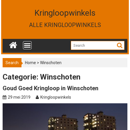
S
k
Kringloopwinkels
i
p
ALLE KRINGLOOPWINKELS
t
o
c
o
n
t
Search
Home
>
Winschoten
e
n
Categorie: Winschoten
t
Goud Goed Kringloop in Winschoten
29 mei 2019
Kringloopwinkels