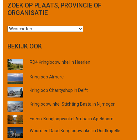
ZOEK OP PLAATS, PROVINCIE OF
ORGANISATIE
Z
o
e
BEKIJK OOK
k
o
RD4 Kringloopwinkel in Heerlen
p
p
l
Kringloop Almere
a
Kringloop Charityshop in Delft
a
t
Kringloopwinkel Stichting Basta in Nijmegen
s
,
p
Foenix Kringloopwinkel Aruba in Apeldoorn
r
Woord en Daad Kringloopwinkel in Oostkapelle
o
v