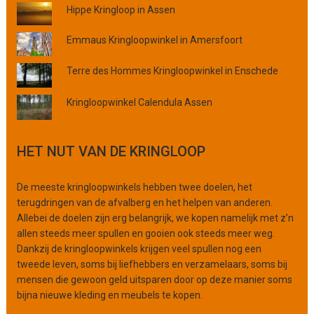
Hippe Kringloop in Assen
i
n
Emmaus Kringloopwinkel in Amersfoort
c
i
Terre des Hommes Kringloopwinkel in Enschede
e
o
Kringloopwinkel Calendula Assen
f
o
r
HET NUT VAN DE KRINGLOOP
g
a
n
De meeste kringloopwinkels hebben twee doelen, het
i
terugdringen van de afvalberg en het helpen van anderen.
s
Allebei de doelen zijn erg belangrijk, we kopen namelijk met z’n
a
allen steeds meer spullen en gooien ook steeds meer weg.
t
Dankzij de kringloopwinkels krijgen veel spullen nog een
i
tweede leven, soms bij liefhebbers en verzamelaars, soms bij
e
mensen die gewoon geld uitsparen door op deze manier soms
bijna nieuwe kleding en meubels te kopen.