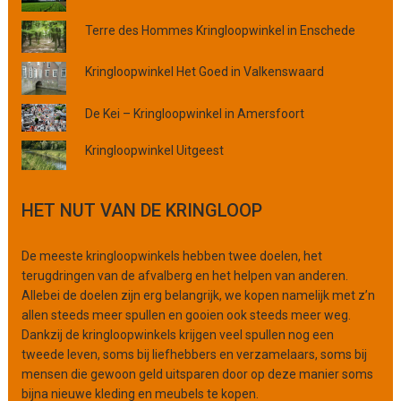
i
Terre des Hommes Kringloopwinkel in Enschede
n
c
Kringloopwinkel Het Goed in Valkenswaard
i
e
De Kei – Kringloopwinkel in Amersfoort
o
f
Kringloopwinkel Uitgeest
o
r
g
HET NUT VAN DE KRINGLOOP
a
n
i
De meeste kringloopwinkels hebben twee doelen, het
s
terugdringen van de afvalberg en het helpen van anderen.
a
Allebei de doelen zijn erg belangrijk, we kopen namelijk met z’n
t
allen steeds meer spullen en gooien ook steeds meer weg.
i
Dankzij de kringloopwinkels krijgen veel spullen nog een
e
tweede leven, soms bij liefhebbers en verzamelaars, soms bij
mensen die gewoon geld uitsparen door op deze manier soms
bijna nieuwe kleding en meubels te kopen.