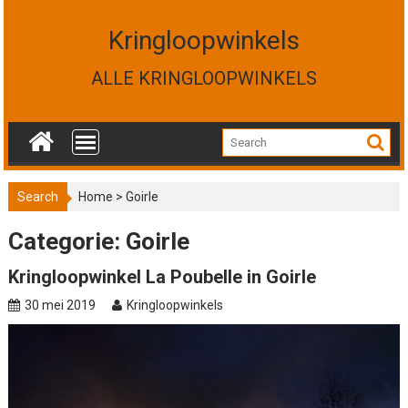
S
k
Kringloopwinkels
i
p
ALLE KRINGLOOPWINKELS
t
o
c
o
n
t
Search
Home
>
Goirle
e
n
Categorie: Goirle
t
Kringloopwinkel La Poubelle in Goirle
30 mei 2019
Kringloopwinkels