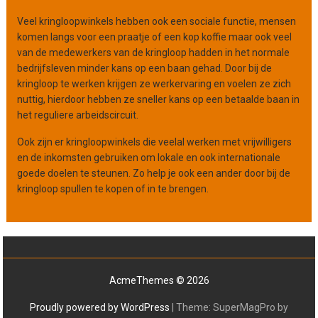
Veel kringloopwinkels hebben ook een sociale functie, mensen
komen langs voor een praatje of een kop koffie maar ook veel
van de medewerkers van de kringloop hadden in het normale
bedrijfsleven minder kans op een baan gehad. Door bij de
kringloop te werken krijgen ze werkervaring en voelen ze zich
nuttig, hierdoor hebben ze sneller kans op een betaalde baan in
het reguliere arbeidscircuit.
Ook zijn er kringloopwinkels die veelal werken met vrijwilligers
en de inkomsten gebruiken om lokale en ook internationale
goede doelen te steunen. Zo help je ook een ander door bij de
kringloop spullen te kopen of in te brengen.
AcmeThemes © 2026
Proudly powered by WordPress
|
Theme: SuperMagPro by