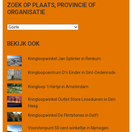
ZOEK OP PLAATS, PROVINCIE OF
ORGANISATIE
Z
o
e
BEKIJK OOK
k
o
Kringloopwinkel Jan Splinter in Renkum
p
p
l
Kringloopcentrum D’n Einder in Sint-Oedenrode
a
a
Kringloop ’t Hartje in Amsterdam
t
s
Kringloopwinkel Outlet Store Loosduinen in Den
,
Haag
p
Kringloopwinkel De Flintstones in Delft
r
o
Voorstenpunt 50 cent winkeltje in Nijmegen
v