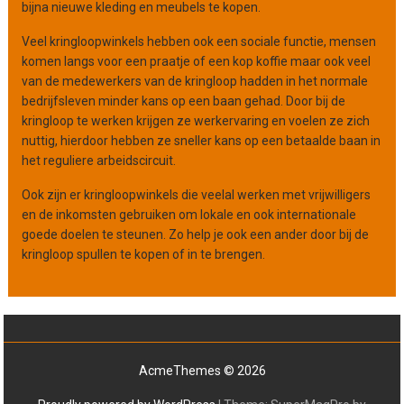
bijna nieuwe kleding en meubels te kopen.
Veel kringloopwinkels hebben ook een sociale functie, mensen
komen langs voor een praatje of een kop koffie maar ook veel
van de medewerkers van de kringloop hadden in het normale
bedrijfsleven minder kans op een baan gehad. Door bij de
kringloop te werken krijgen ze werkervaring en voelen ze zich
nuttig, hierdoor hebben ze sneller kans op een betaalde baan in
het reguliere arbeidscircuit.
Ook zijn er kringloopwinkels die veelal werken met vrijwilligers
en de inkomsten gebruiken om lokale en ook internationale
goede doelen te steunen. Zo help je ook een ander door bij de
kringloop spullen te kopen of in te brengen.
AcmeThemes © 2026