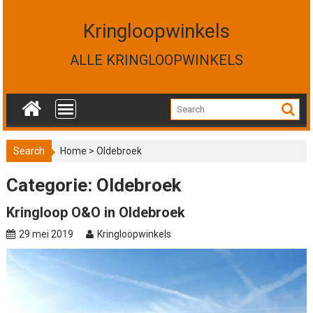
S
k
Kringloopwinkels
i
p
ALLE KRINGLOOPWINKELS
t
o
c
o
n
t
Search
Home
>
Oldebroek
e
n
Categorie: Oldebroek
t
Kringloop O&O in Oldebroek
29 mei 2019
Kringloopwinkels