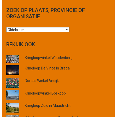
ZOEK OP PLAATS, PROVINCIE OF
ORGANISATIE
Z
o
e
BEKIJK OOK
k
o
Kringloopwinkel Woudenberg
p
p
Kringloop De Vince in Breda
l
a
Dorcas Winkel Andijk
a
t
s
Kringloopwinkel Boskoop
,
p
Kringloop Zuid in Maastricht
r
o