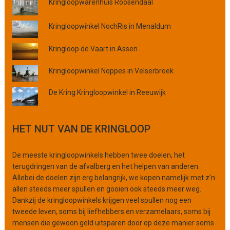
Kringloopwarenhuis Roosendaal
v
i
Kringloopwinkel NochRis in Menaldum
n
c
Kringloop de Vaart in Assen
i
e
Kringloopwinkel Noppes in Velserbroek
o
f
De Kring Kringloopwinkel in Reeuwijk
o
r
g
HET NUT VAN DE KRINGLOOP
a
n
De meeste kringloopwinkels hebben twee doelen, het
i
terugdringen van de afvalberg en het helpen van anderen.
s
Allebei de doelen zijn erg belangrijk, we kopen namelijk met z’n
a
allen steeds meer spullen en gooien ook steeds meer weg.
t
Dankzij de kringloopwinkels krijgen veel spullen nog een
i
tweede leven, soms bij liefhebbers en verzamelaars, soms bij
e
mensen die gewoon geld uitsparen door op deze manier soms