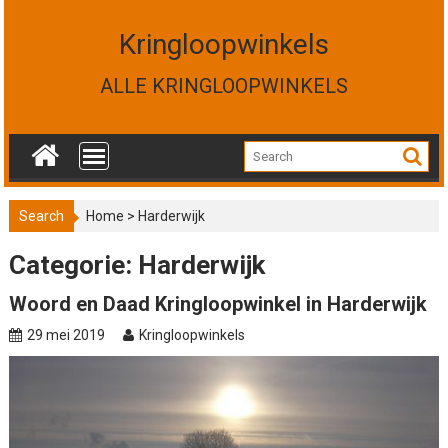
S
k
Kringloopwinkels
i
p
ALLE KRINGLOOPWINKELS
t
o
c
o
n
t
Search
Home
>
Harderwijk
e
n
Categorie: Harderwijk
t
Woord en Daad Kringloopwinkel in Harderwijk
29 mei 2019
Kringloopwinkels