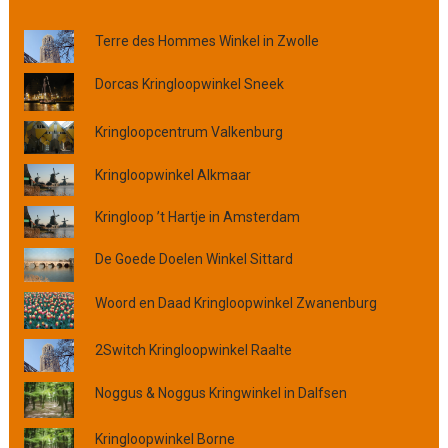
k
o
Terre des Hommes Winkel in Zwolle
p
p
Dorcas Kringloopwinkel Sneek
l
a
Kringloopcentrum Valkenburg
a
t
Kringloopwinkel Alkmaar
s
,
Kringloop ’t Hartje in Amsterdam
p
r
De Goede Doelen Winkel Sittard
o
v
Woord en Daad Kringloopwinkel Zwanenburg
i
n
2Switch Kringloopwinkel Raalte
c
i
Noggus & Noggus Kringwinkel in Dalfsen
e
o
Kringloopwinkel Borne
f