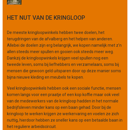
o
r
HET NUT VAN DE KRINGLOOP
g
a
n
De meeste kringloopwinkels hebben twee doelen, het
i
terugdringen van de afvalberg en het helpen van anderen.
s
Allebei de doelen zijn erg belangrijk, we kopen namelijk met z’n
a
allen steeds meer spullen en gooien ook steeds meer weg.
t
Dankzij de kringloopwinkels krijgen veel spullen nog een
i
tweede leven, soms bij liefhebbers en verzamelaars, soms bij
e
mensen die gewoon geld uitsparen door op deze manier soms
bijna nieuwe kleding en meubels te kopen.
Veel kringloopwinkels hebben ook een sociale functie, mensen
komen langs voor een praatje of een kop koffie maar ook veel
van de medewerkers van de kringloop hadden in het normale
bedrijfsleven minder kans op een baan gehad. Door bij de
kringloop te werken krijgen ze werkervaring en voelen ze zich
nuttig, hierdoor hebben ze sneller kans op een betaalde baan in
het reguliere arbeidscircuit.