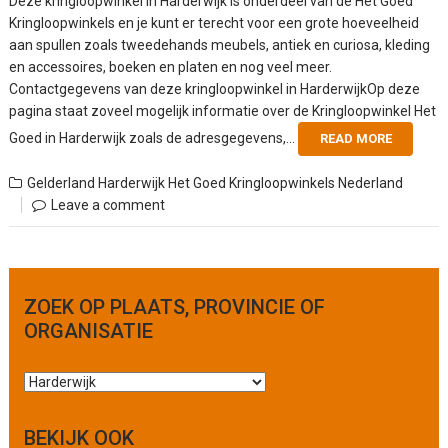
Deze kringloopwinkel in Harderwijk is onderdeel van de Het Goed
Kringloopwinkels en je kunt er terecht voor een grote hoeveelheid
aan spullen zoals tweedehands meubels, antiek en curiosa, kleding
en accessoires, boeken en platen en nog veel meer.
Contactgegevens van deze kringloopwinkel in HarderwijkOp deze
pagina staat zoveel mogelijk informatie over de Kringloopwinkel Het
Goed in Harderwijk zoals de adresgegevens,...
READ MORE
Gelderland
Harderwijk
Het Goed
Kringloopwinkels Nederland
Leave a comment
ZOEK OP PLAATS, PROVINCIE OF
ORGANISATIE
Z
o
e
BEKIJK OOK