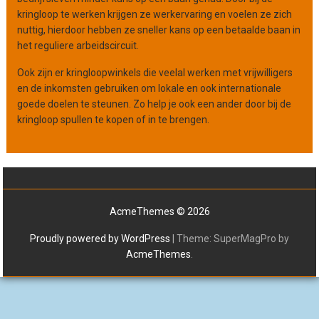
kringloop te werken krijgen ze werkervaring en voelen ze zich
nuttig, hierdoor hebben ze sneller kans op een betaalde baan in
het reguliere arbeidscircuit.
Ook zijn er kringloopwinkels die veelal werken met vrijwilligers
en de inkomsten gebruiken om lokale en ook internationale
goede doelen te steunen. Zo help je ook een ander door bij de
kringloop spullen te kopen of in te brengen.
AcmeThemes © 2026
Proudly powered by WordPress
|
Theme: SuperMagPro by
AcmeThemes
.