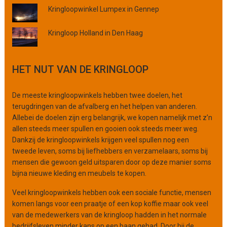
e
Kringloopwinkel Lumpex in Gennep
o
f
Kringloop Holland in Den Haag
o
r
g
HET NUT VAN DE KRINGLOOP
a
n
De meeste kringloopwinkels hebben twee doelen, het
i
terugdringen van de afvalberg en het helpen van anderen.
s
Allebei de doelen zijn erg belangrijk, we kopen namelijk met z’n
a
allen steeds meer spullen en gooien ook steeds meer weg.
t
Dankzij de kringloopwinkels krijgen veel spullen nog een
i
tweede leven, soms bij liefhebbers en verzamelaars, soms bij
e
mensen die gewoon geld uitsparen door op deze manier soms
bijna nieuwe kleding en meubels te kopen.
Veel kringloopwinkels hebben ook een sociale functie, mensen
komen langs voor een praatje of een kop koffie maar ook veel
van de medewerkers van de kringloop hadden in het normale
bedrijfsleven minder kans op een baan gehad. Door bij de