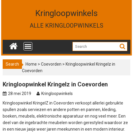
S
k
Kringloopwinkels
i
p
ALLE KRINGLOOPWINKELS
t
o
c
o
n
t
Search
Home
>
Coevorden
>
Kringloopwinkel Kringelz in
e
Coevorden
n
t
Kringloopwinkel Kringelz in Coevorden
28 mei 2019
Kringloopwinkels
Kringloopwinkel KringelZ in Coevorden verkoopt allerlei gebruikte
spullen zoals serviezen en andere potten en pannen, kleding,
boeken, meubels, elektronische apparatuur en nog veel meer. Een
deel van de ingebrachte meubelen worden gerestyled waardoor ze
in een nieuw jasje weer jaren meekunnen in een modern interieur.