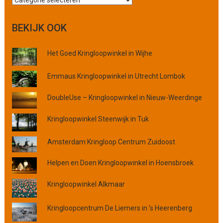
o
e
BEKIJK OOK
k
o
Het Goed Kringloopwinkel in Wijhe
p
p
Emmaus Kringloopwinkel in Utrecht Lombok
l
a
DoubleUse – Kringloopwinkel in Nieuw-Weerdinge
a
t
Kringloopwinkel Steenwijk in Tuk
s
,
Amsterdam Kringloop Centrum Zuidoost
p
r
Helpen en Doen Kringloopwinkel in Hoensbroek
o
v
Kringloopwinkel Alkmaar
i
n
c
Kringloopcentrum De Liemers in ’s Heerenberg
i