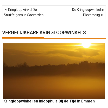
B
Kringloopwinkel De
De Kringloopwinkel in
e
Snuffelgans in Coevorden
Dieverbrug
r
i
c
h
VERGELIJKBARE KRINGLOOPWINKELS
t
n
a
v
i
g
a
t
i
e
Kringloopwinkel en Inloophuis Bij de Tijd in Emmen