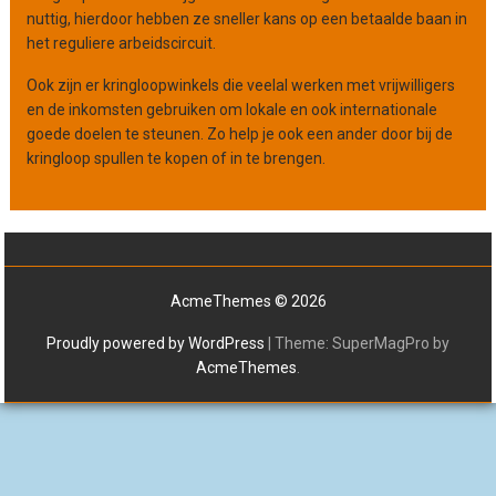
nuttig, hierdoor hebben ze sneller kans op een betaalde baan in
het reguliere arbeidscircuit.
Ook zijn er kringloopwinkels die veelal werken met vrijwilligers
en de inkomsten gebruiken om lokale en ook internationale
goede doelen te steunen. Zo help je ook een ander door bij de
kringloop spullen te kopen of in te brengen.
AcmeThemes © 2026
Proudly powered by WordPress
|
Theme: SuperMagPro by
AcmeThemes
.