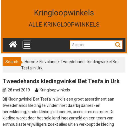
S
k
Kringloopwinkels
i
p
ALLE KRINGLOOPWINKELS
t
o
c
o
n
t
Search
Home
>
Flevoland
>
Tweedehands kledingwinkel Bet
e
Tesfa in Urk
n
t
Tweedehands kledingwinkel Bet Tesfa in Urk
28 mei 2019
Kringloopwinkels
Bij Kledingwinkel Bet Tesfa in Urk is een groot assortiment aan
tweedehands kleding te vinden met daarbij dames- en
herenkleding, kinderkleding, schoenen, accesoires en meer. De
kleding wordt door het hele land ingezameld en een team van
enthousiaste vrijwilligers zoekt alles uit en verkoopt de kleding