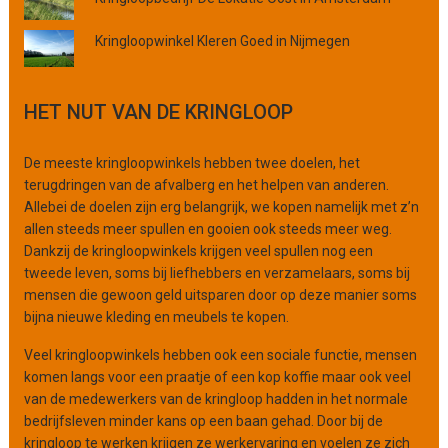
o
f
Kringloopwinkel Kleren Goed in Nijmegen
o
r
g
HET NUT VAN DE KRINGLOOP
a
n
i
De meeste kringloopwinkels hebben twee doelen, het
s
terugdringen van de afvalberg en het helpen van anderen.
a
Allebei de doelen zijn erg belangrijk, we kopen namelijk met z’n
t
allen steeds meer spullen en gooien ook steeds meer weg.
i
Dankzij de kringloopwinkels krijgen veel spullen nog een
e
tweede leven, soms bij liefhebbers en verzamelaars, soms bij
mensen die gewoon geld uitsparen door op deze manier soms
bijna nieuwe kleding en meubels te kopen.
Veel kringloopwinkels hebben ook een sociale functie, mensen
komen langs voor een praatje of een kop koffie maar ook veel
van de medewerkers van de kringloop hadden in het normale
bedrijfsleven minder kans op een baan gehad. Door bij de
kringloop te werken krijgen ze werkervaring en voelen ze zich