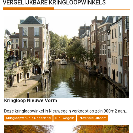
h
VERGELIJKBARE KRINGLOOPWINKELS
t
n
a
v
i
g
a
t
i
e
Kringloop Nieuwe Vorm
Deze kringloopwinkel in Nieuwegein verkoopt op zo’n 900m2 aan...
Kringloopwinkels Nederland
Nieuwegein
Provincie Utrecht