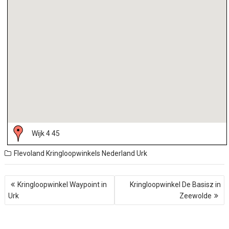
Wijk 4 45
Flevoland
Kringloopwinkels Nederland
Urk
B
Kringloopwinkel Waypoint in
Kringloopwinkel De Basisz in
e
Urk
Zeewolde
r
i
c