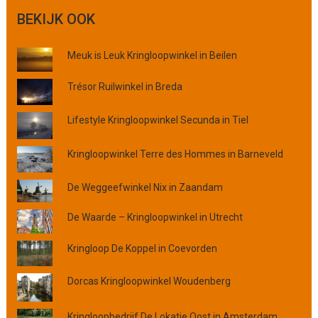
e
BEKIJK OOK
k
o
Meuk is Leuk Kringloopwinkel in Beilen
p
p
Trésor Ruilwinkel in Breda
l
a
a
Lifestyle Kringloopwinkel Secunda in Tiel
t
s
Kringloopwinkel Terre des Hommes in Barneveld
,
p
De Weggeefwinkel Nix in Zaandam
r
o
De Waarde – Kringloopwinkel in Utrecht
v
i
Kringloop De Koppel in Coevorden
n
c
Dorcas Kringloopwinkel Woudenberg
i
e
Kringloopbedrijf De Lokatie Oost in Amsterdam