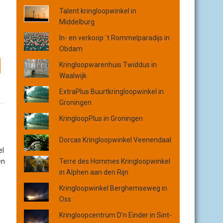
o
Talent kringloopwinkel in
p
Middelburg
p
l
In- en verkoop `t Rommelparadijs in
a
Obdam
a
Kringloopwarenhuis Twiddus in
t
Waalwijk
s
,
ExtraPlus Buurtkringloopwinkel in
p
Groningen
r
KringloopPlus in Groningen
o
v
Dorcas Kringloopwinkel Veenendaal
i
el
n
en
Terre des Hommes Kringloopwinkel
c
in Alphen aan den Rijn
i
e
Kringloopwinkel Berghemseweg in
o
Oss
f
Kringloopcentrum D’n Einder in Sint-
o