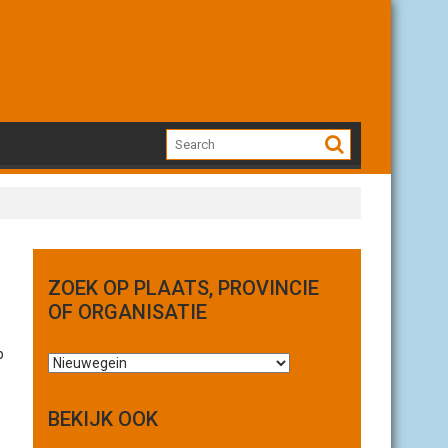
ZOEK OP PLAATS, PROVINCIE
OF ORGANISATIE
p
Z
o
e
BEKIJK OOK
k