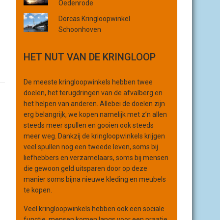
Oedenrode
r
Dorcas Kringloopwinkel
g
Schoonhoven
a
n
i
HET NUT VAN DE KRINGLOOP
s
a
De meeste kringloopwinkels hebben twee
t
doelen, het terugdringen van de afvalberg en
i
het helpen van anderen. Allebei de doelen zijn
e
erg belangrijk, we kopen namelijk met z’n allen
steeds meer spullen en gooien ook steeds
meer weg. Dankzij de kringloopwinkels krijgen
veel spullen nog een tweede leven, soms bij
liefhebbers en verzamelaars, soms bij mensen
die gewoon geld uitsparen door op deze
manier soms bijna nieuwe kleding en meubels
te kopen.
Veel kringloopwinkels hebben ook een sociale
functie, mensen komen langs voor een praatje