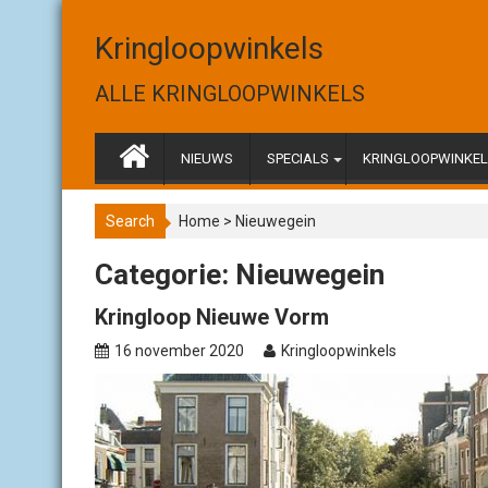
S
k
Kringloopwinkels
i
p
ALLE KRINGLOOPWINKELS
t
o
c
NIEUWS
SPECIALS
KRINGLOOPWINKELS
o
n
Search
Home
>
Nieuwegein
t
e
Categorie: Nieuwegein
n
t
Kringloop Nieuwe Vorm
16 november 2020
Kringloopwinkels