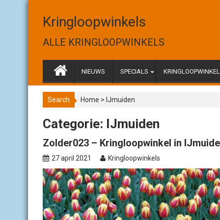
S
k
Kringloopwinkels
i
p
ALLE KRINGLOOPWINKELS
t
o
c
NIEUWS
SPECIALS
KRINGLOOPWINKELS
o
n
Search
Home
>
IJmuiden
t
e
Categorie: IJmuiden
n
t
Zolder023 – Kringloopwinkel in IJmuid
27 april 2021
Kringloopwinkels