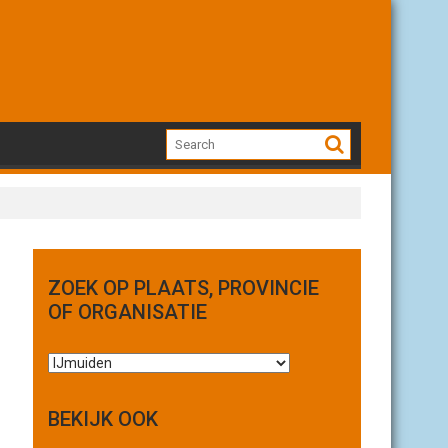
ZOEK OP PLAATS, PROVINCIE
OF ORGANISATIE
Z
o
e
BEKIJK OOK
k