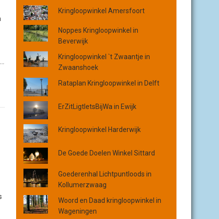
o
Kringloopwinkel Amersfoort
p
n
p
Noppes Kringloopwinkel in
l
Beverwijk
a
a
Kringloopwinkel `t Zwaantje in
..
t
Zwaanshoek
s
Rataplan Kringloopwinkel in Delft
,
p
ErZitLigtIetsBijWa in Ewijk
r
o
Kringloopwinkel Harderwijk
v
i
n
De Goede Doelen Winkel Sittard
c
i
Goederenhal Lichtpuntloods in
e
Kollumerzwaag
o
s
Woord en Daad kringloopwinkel in
f
Wageningen
o
e