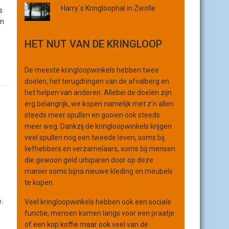
Harry`s Kringloophal in Zwolle
r
s
g
en
a
HET NUT VAN DE KRINGLOOP
n
i
s
De meeste kringloopwinkels hebben twee
a
doelen, het terugdringen van de afvalberg en
t
het helpen van anderen. Allebei de doelen zijn
i
erg belangrijk, we kopen namelijk met z’n allen
e
steeds meer spullen en gooien ook steeds
meer weg. Dankzij de kringloopwinkels krijgen
veel spullen nog een tweede leven, soms bij
liefhebbers en verzamelaars, soms bij mensen
die gewoon geld uitsparen door op deze
manier soms bijna nieuwe kleding en meubels
te kopen.
.
Veel kringloopwinkels hebben ook een sociale
functie, mensen komen langs voor een praatje
of een kop koffie maar ook veel van de