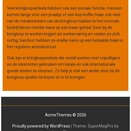
Veel kringloopwinkels hebben ook een sociale functie, mensen
komen langs voor een praatje of een kop koffie maar ook veel
van de medewerkers van de kringloop hadden in het normale
bedrijfsleven minder kans op een baan gehad. Door bij de
kringloop te werken krijgen ze werkervaring en voelen ze zich
nuttig, hierdoor hebben ze sneller kans op een betaalde baan in
het reguliere arbeidscircuit.
Ook zijn er kringloopwinkels die veelal werken met vrijwilligers
en de inkomsten gebruiken om lokale en ook internationale
goede doelen te steunen. Zo help je ook een ander door bij de
kringloop spullen te kopen of in te brengen.
AcmeThemes © 2026
Proudly powered by WordPress
|
Theme: SuperMagPro by