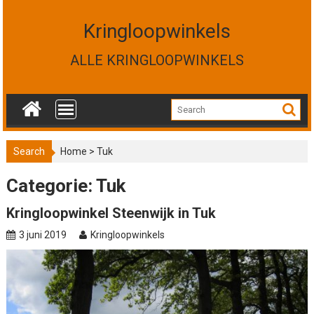
S
k
Kringloopwinkels
i
p
ALLE KRINGLOOPWINKELS
t
o
c
o
n
t
Search
Home
>
Tuk
e
n
Categorie: Tuk
t
Kringloopwinkel Steenwijk in Tuk
3 juni 2019
Kringloopwinkels