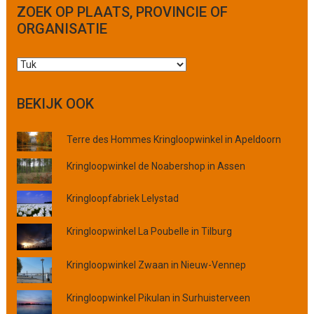
ZOEK OP PLAATS, PROVINCIE OF
ORGANISATIE
Z
o
e
BEKIJK OOK
k
o
Terre des Hommes Kringloopwinkel in Apeldoorn
p
p
Kringloopwinkel de Noabershop in Assen
l
a
Kringloopfabriek Lelystad
a
t
Kringloopwinkel La Poubelle in Tilburg
s
,
Kringloopwinkel Zwaan in Nieuw-Vennep
p
r
o
Kringloopwinkel Pikulan in Surhuisterveen
v