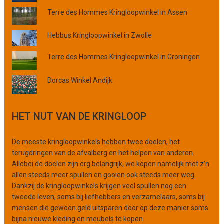
i
Terre des Hommes Kringloopwinkel in Assen
n
c
Hebbus Kringloopwinkel in Zwolle
i
e
Terre des Hommes Kringloopwinkel in Groningen
o
f
Dorcas Winkel Andijk
o
r
g
HET NUT VAN DE KRINGLOOP
a
n
i
De meeste kringloopwinkels hebben twee doelen, het
s
terugdringen van de afvalberg en het helpen van anderen.
a
Allebei de doelen zijn erg belangrijk, we kopen namelijk met z’n
t
allen steeds meer spullen en gooien ook steeds meer weg.
i
Dankzij de kringloopwinkels krijgen veel spullen nog een
e
tweede leven, soms bij liefhebbers en verzamelaars, soms bij
mensen die gewoon geld uitsparen door op deze manier soms
bijna nieuwe kleding en meubels te kopen.