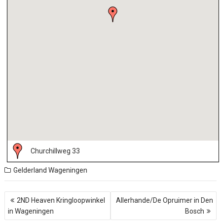
Churchillweg 33
Gelderland
Wageningen
B
2ND Heaven Kringloopwinkel
Allerhande/De Opruimer in Den
e
in Wageningen
Bosch
r