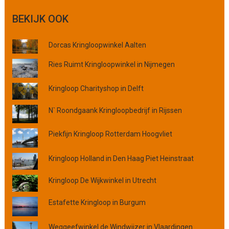
o
e
BEKIJK OOK
k
o
Dorcas Kringloopwinkel Aalten
p
p
Ries Ruimt Kringloopwinkel in Nijmegen
l
a
Kringloop Charityshop in Delft
a
t
N` Roondgaank Kringloopbedrijf in Rijssen
s
,
Piekfijn Kringloop Rotterdam Hoogvliet
p
r
Kringloop Holland in Den Haag Piet Heinstraat
o
v
Kringloop De Wijkwinkel in Utrecht
i
n
Estafette Kringloop in Burgum
c
i
e
Weggeefwinkel de Windwijzer in Vlaardingen