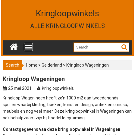
S
k
Kringloopwinkels
i
p
ALLE KRINGLOOPWINKELS
t
o
c
o
n
t
Search
Home
>
Gelderland
>
Kringloop Wageningen
e
n
Kringloop Wageningen
t
25 mei 2021
Kringloopwinkels
Kringloop Wageningen heeft zo’n 1000 m2 aan tweedehands
spullen waarbij kleding, boeken, kunst en design, antiek en curiosa,
meubels en nog veel meer. Deze kringloopwinkel in Wageningen kan
ook behulpzaam zijn bij boedel leegruiming.
Contactgegevens van deze kringloopwinkel in Wageningen