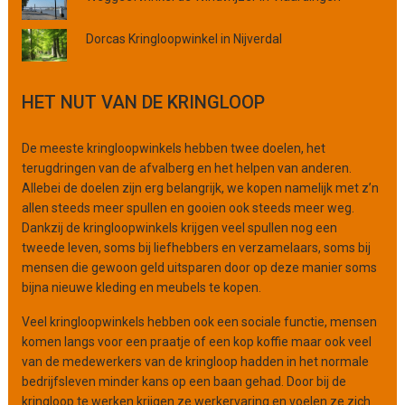
o
f
Dorcas Kringloopwinkel in Nijverdal
o
r
g
HET NUT VAN DE KRINGLOOP
a
n
De meeste kringloopwinkels hebben twee doelen, het
i
terugdringen van de afvalberg en het helpen van anderen.
s
Allebei de doelen zijn erg belangrijk, we kopen namelijk met z’n
a
allen steeds meer spullen en gooien ook steeds meer weg.
t
Dankzij de kringloopwinkels krijgen veel spullen nog een
i
tweede leven, soms bij liefhebbers en verzamelaars, soms bij
e
mensen die gewoon geld uitsparen door op deze manier soms
bijna nieuwe kleding en meubels te kopen.
Veel kringloopwinkels hebben ook een sociale functie, mensen
komen langs voor een praatje of een kop koffie maar ook veel
van de medewerkers van de kringloop hadden in het normale
bedrijfsleven minder kans op een baan gehad. Door bij de
kringloop te werken krijgen ze werkervaring en voelen ze zich