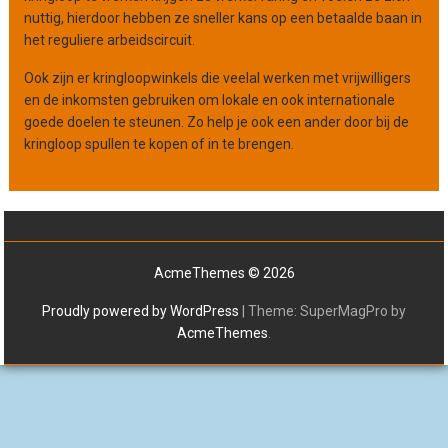
nuttig, hierdoor hebben ze sneller kans op een betaalde baan in
het reguliere arbeidscircuit.
Ook zijn er kringloopwinkels die veelal werken met vrijwilligers
en de inkomsten gebruiken om lokale en ook internationale
goede doelen te steunen. Zo help je ook een ander door bij de
kringloop spullen te kopen of in te brengen.
AcmeThemes © 2026
Proudly powered by WordPress
|
Theme: SuperMagPro by
AcmeThemes
.