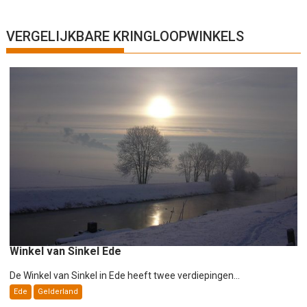
i
c
h
VERGELIJKBARE KRINGLOOPWINKELS
t
n
a
v
i
g
a
t
i
e
Winkel van Sinkel Ede
De Winkel van Sinkel in Ede heeft twee verdiepingen...
Ede
Gelderland