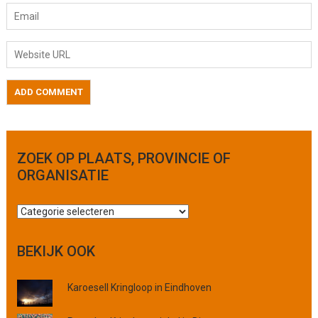
ZOEK OP PLAATS, PROVINCIE OF
ORGANISATIE
Z
o
e
BEKIJK OOK
k
o
Karoesell Kringloop in Eindhoven
p
p