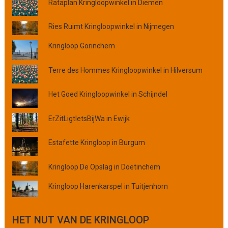
l
Rataplan Kringloopwinkel in Diemen
a
a
Ries Ruimt Kringloopwinkel in Nijmegen
t
Kringloop Gorinchem
s
,
p
Terre des Hommes Kringloopwinkel in Hilversum
r
o
Het Goed Kringloopwinkel in Schijndel
v
i
ErZitLigtIetsBijWa in Ewijk
n
c
Estafette Kringloop in Burgum
i
e
Kringloop De Opslag in Doetinchem
o
f
Kringloop Harenkarspel in Tuitjenhorn
o
r
g
HET NUT VAN DE KRINGLOOP
a