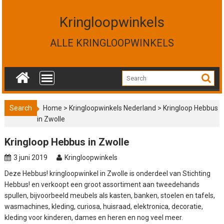
S
k
Kringloopwinkels
i
p
ALLE KRINGLOOPWINKELS
t
o
c
o
n
t
Search
Home
>
Kringloopwinkels Nederland
>
Kringloop Hebbus
e
in Zwolle
n
t
Kringloop Hebbus in Zwolle
3 juni 2019
Kringloopwinkels
Deze Hebbus! kringloopwinkel in Zwolle is onderdeel van Stichting
Hebbus! en verkoopt een groot assortiment aan tweedehands
spullen, bijvoorbeeld meubels als kasten, banken, stoelen en tafels,
wasmachines, kleding, curiosa, huisraad, elektronica, decoratie,
kleding voor kinderen, dames en heren en nog veel meer.