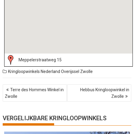
Meppelerstraatweg 15
Kringloopwinkels Nederland
Overijssel
Zwolle
B
Terre des Hommes Winkel in
Hebbus Kringloopwinkel in
e
Zwolle
Zwolle
r
i
c
h
VERGELIJKBARE KRINGLOOPWINKELS
t
n