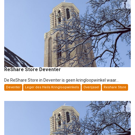
a
v
i
g
a
t
i
e
ReShare Store Deventer
De ReShare Store in Deventer is geen kringloopwinkel waar...
Deventer
Leger des Heils Kringloopwinkels
Overijssel
Reshare Store