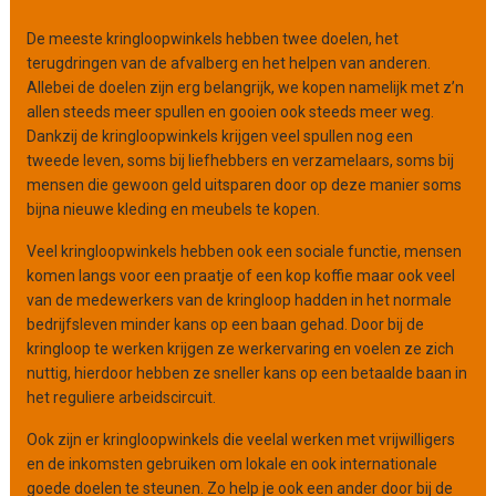
n
De meeste kringloopwinkels hebben twee doelen, het
i
terugdringen van de afvalberg en het helpen van anderen.
s
Allebei de doelen zijn erg belangrijk, we kopen namelijk met z’n
a
allen steeds meer spullen en gooien ook steeds meer weg.
t
Dankzij de kringloopwinkels krijgen veel spullen nog een
i
tweede leven, soms bij liefhebbers en verzamelaars, soms bij
e
mensen die gewoon geld uitsparen door op deze manier soms
bijna nieuwe kleding en meubels te kopen.
Veel kringloopwinkels hebben ook een sociale functie, mensen
komen langs voor een praatje of een kop koffie maar ook veel
van de medewerkers van de kringloop hadden in het normale
bedrijfsleven minder kans op een baan gehad. Door bij de
kringloop te werken krijgen ze werkervaring en voelen ze zich
nuttig, hierdoor hebben ze sneller kans op een betaalde baan in
het reguliere arbeidscircuit.
Ook zijn er kringloopwinkels die veelal werken met vrijwilligers
en de inkomsten gebruiken om lokale en ook internationale
goede doelen te steunen. Zo help je ook een ander door bij de