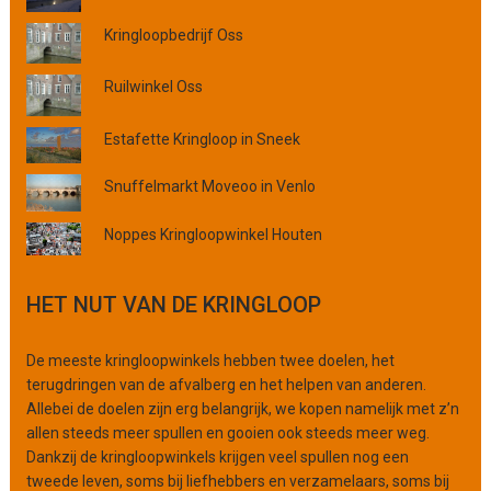
r
o
Kringloopbedrijf Oss
v
i
Ruilwinkel Oss
n
c
Estafette Kringloop in Sneek
i
e
Snuffelmarkt Moveoo in Venlo
o
f
Noppes Kringloopwinkel Houten
o
r
g
HET NUT VAN DE KRINGLOOP
a
n
De meeste kringloopwinkels hebben twee doelen, het
i
terugdringen van de afvalberg en het helpen van anderen.
s
Allebei de doelen zijn erg belangrijk, we kopen namelijk met z’n
a
allen steeds meer spullen en gooien ook steeds meer weg.
t
Dankzij de kringloopwinkels krijgen veel spullen nog een
i
tweede leven, soms bij liefhebbers en verzamelaars, soms bij