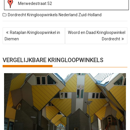
Merwedestraat 52
Dordrecht
Kringloopwinkels Nederland
Zuid-Holland
B
Rataplan Kringloopwinkel in
Woord en Daad Kringloopwinkel
e
Diemen
Dordrecht
r
i
c
h
VERGELIJKBARE KRINGLOOPWINKELS
t
n
a
v
i
g
a
t
i
e