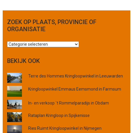
ZOEK OP PLAATS, PROVINCIE OF
ORGANISATIE
Z
o
e
BEKIJK OOK
k
o
Terre des Hommes Kringloopwinkel in Leeuwarden
p
p
Kringloopwinkel Emmaus Eemsmond in Farmsum
l
a
In- en verkoop `t Rommelparadijs in Obdam
a
t
Rataplan Kringloop in Spijkenisse
s
,
Ries Ruimt Kringloopwinkel in Nijmegen
p