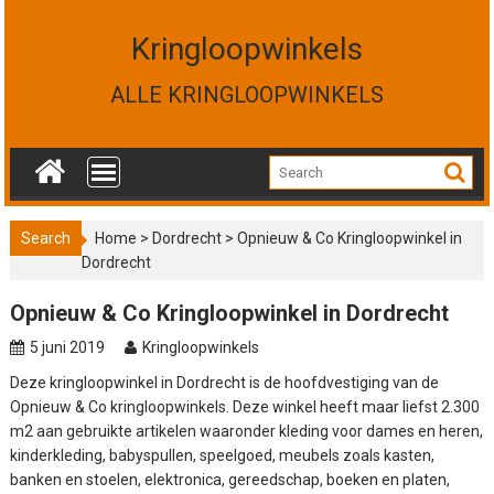
S
k
Kringloopwinkels
i
p
ALLE KRINGLOOPWINKELS
t
o
c
o
n
t
Search
Home
>
Dordrecht
>
Opnieuw & Co Kringloopwinkel in
e
Dordrecht
n
t
Opnieuw & Co Kringloopwinkel in Dordrecht
5 juni 2019
Kringloopwinkels
Deze kringloopwinkel in Dordrecht is de hoofdvestiging van de
Opnieuw & Co kringloopwinkels. Deze winkel heeft maar liefst 2.300
m2 aan gebruikte artikelen waaronder kleding voor dames en heren,
kinderkleding, babyspullen, speelgoed, meubels zoals kasten,
banken en stoelen, elektronica, gereedschap, boeken en platen,