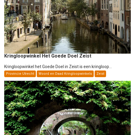
t
i
e
Kringloopwinkel Het Goede Doel Zeist
Kringloopwinkel het Goede Doel in Zeist is een kringloop...
Provincie Utrecht
Woord en Daad Kringloopwinkels
Zeist