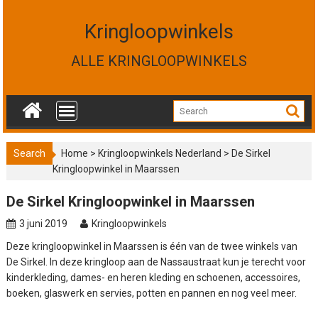
S
k
Kringloopwinkels
i
p
ALLE KRINGLOOPWINKELS
t
o
c
o
n
t
Search
Home
>
Kringloopwinkels Nederland
>
De Sirkel
e
Kringloopwinkel in Maarssen
n
t
De Sirkel Kringloopwinkel in Maarssen
3 juni 2019
Kringloopwinkels
Deze kringloopwinkel in Maarssen is één van de twee winkels van
De Sirkel. In deze kringloop aan de Nassaustraat kun je terecht voor
kinderkleding, dames- en heren kleding en schoenen, accessoires,
boeken, glaswerk en servies, potten en pannen en nog veel meer.