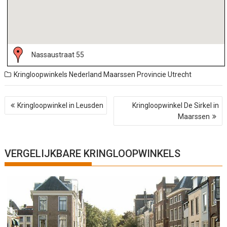
Nassaustraat 55
Kringloopwinkels Nederland
Maarssen
Provincie Utrecht
B
Kringloopwinkel in Leusden
Kringloopwinkel De Sirkel in
e
Maarssen
r
i
c
h
VERGELIJKBARE KRINGLOOPWINKELS
t
n
a
v
i
g
a