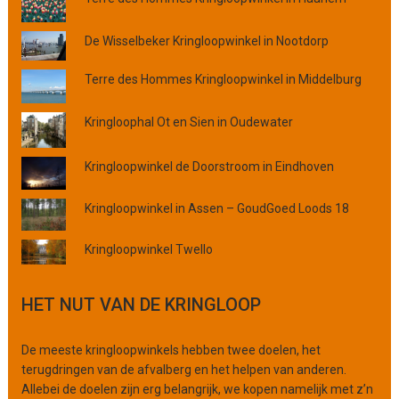
s
,
De Wisselbeker Kringloopwinkel in Nootdorp
p
r
Terre des Hommes Kringloopwinkel in Middelburg
o
v
Kringloophal Ot en Sien in Oudewater
i
n
c
Kringloopwinkel de Doorstroom in Eindhoven
i
e
Kringloopwinkel in Assen – GoudGoed Loods 18
o
f
Kringloopwinkel Twello
o
r
g
HET NUT VAN DE KRINGLOOP
a
n
De meeste kringloopwinkels hebben twee doelen, het
i
terugdringen van de afvalberg en het helpen van anderen.
s
Allebei de doelen zijn erg belangrijk, we kopen namelijk met z’n
a