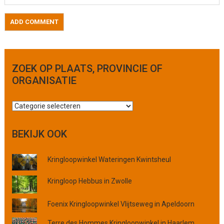
ZOEK OP PLAATS, PROVINCIE OF
ORGANISATIE
Z
o
e
BEKIJK OOK
k
o
Kringloopwinkel Wateringen Kwintsheul
p
p
Kringloop Hebbus in Zwolle
l
a
Foenix Kringloopwinkel Vlijtseweg in Apeldoorn
a
t
Terre des Hommes Kringloopwinkel in Haarlem