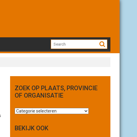
ZOEK OP PLAATS, PROVINCIE
OF ORGANISATIE
Z
s
o
e
BEKIJK OOK
k