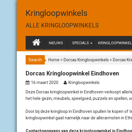
S
k
Kringloopwinkels
i
p
ALLE KRINGLOOPWINKELS
t
o
c
NIEUWS
SPECIALS
KRINGLOOPWINKELS
o
n
Search
Home
>
Dorcas Kringloopwinkels
>
Dorcas Kr
t
e
Dorcas Kringloopwinkel Eindhoven
n
t
16 maart 2020
Kringloopwinkels
Deze Dorcas kringloopwinkel in Eindhoven verkoopt allerl
het hele gezin, meubels, speelgoed, puzzels en spellen, 
Door bij deze kringloop in Eindhoven spullen te kopen of
kringloopwinkel gaat namelijk naar de allerarmsten in E
Contactgegevens van deze kringloopwinkel in Eindho