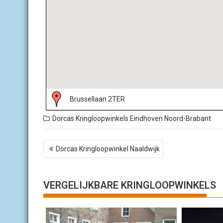
Brussellaan 2TER
Dorcas Kringloopwinkels
Eindhoven
Noord-Brabant
B
Dorcas Kringloopwinkel Naaldwijk
e
r
i
c
VERGELIJKBARE KRINGLOOPWINKELS
h
t
n