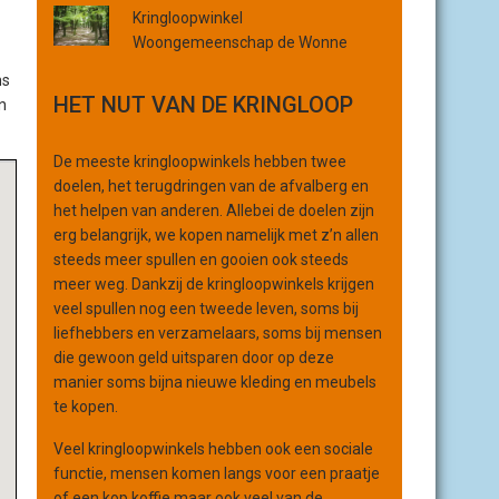
Kringloopwinkel
r
Woongemeenschap de Wonne
g
a
ns
n
HET NUT VAN DE KRINGLOOP
n
i
s
De meeste kringloopwinkels hebben twee
a
doelen, het terugdringen van de afvalberg en
t
het helpen van anderen. Allebei de doelen zijn
i
erg belangrijk, we kopen namelijk met z’n allen
e
steeds meer spullen en gooien ook steeds
meer weg. Dankzij de kringloopwinkels krijgen
veel spullen nog een tweede leven, soms bij
liefhebbers en verzamelaars, soms bij mensen
die gewoon geld uitsparen door op deze
manier soms bijna nieuwe kleding en meubels
te kopen.
Veel kringloopwinkels hebben ook een sociale
functie, mensen komen langs voor een praatje
of een kop koffie maar ook veel van de