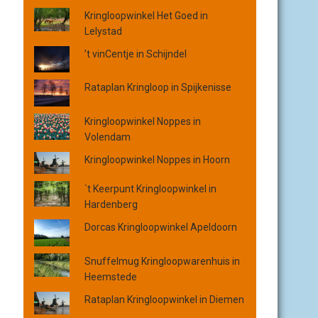
o
Kringloopwinkel Het Goed in
p
Lelystad
p
l
’t vinCentje in Schijndel
a
a
Rataplan Kringloop in Spijkenisse
t
s
Kringloopwinkel Noppes in
,
Volendam
p
r
Kringloopwinkel Noppes in Hoorn
o
`t Keerpunt Kringloopwinkel in
v
Hardenberg
i
n
Dorcas Kringloopwinkel Apeldoorn
c
i
Snuffelmug Kringloopwarenhuis in
e
Heemstede
o
f
Rataplan Kringloopwinkel in Diemen
o