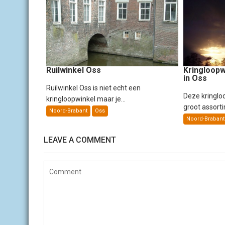
a
v
i
g
a
t
i
Ruilwinkel Oss
Kringloop
e
in Oss
Ruilwinkel Oss is niet echt een
Deze kringlo
kringloopwinkel maar je...
groot assorti
Noord-Brabant
Oss
Noord-Brabant
LEAVE A COMMENT