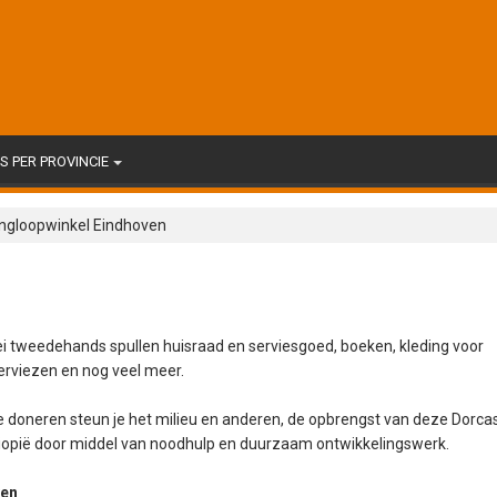
 PER PROVINCIE
ingloopwinkel Eindhoven
ei tweedehands spullen huisraad en serviesgoed, boeken, kleding voor
serviezen en nog veel meer.
 te doneren steun je het milieu en anderen, de opbrengst van deze Dorca
thiopië door middel van noodhulp en duurzaam ontwikkelingswerk.
ven