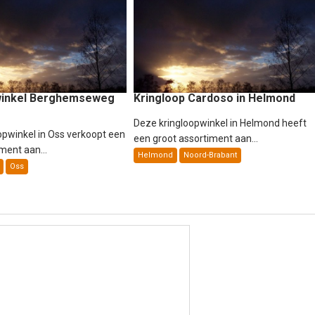
winkel Berghemseweg
Kringloop Cardoso in Helmond
Deze kringloopwinkel in Helmond heeft
opwinkel in Oss verkoopt een
een groot assortiment aan...
ment aan...
Helmond
Noord-Brabant
Oss