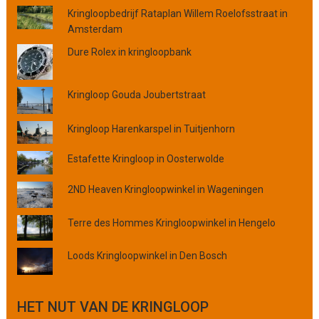
Kringloopbedrijf Rataplan Willem Roelofsstraat in
a
Amsterdam
t
s
Dure Rolex in kringloopbank
,
p
r
Kringloop Gouda Joubertstraat
o
v
Kringloop Harenkarspel in Tuitjenhorn
i
n
Estafette Kringloop in Oosterwolde
c
i
2ND Heaven Kringloopwinkel in Wageningen
e
o
Terre des Hommes Kringloopwinkel in Hengelo
f
o
Loods Kringloopwinkel in Den Bosch
r
g
a
HET NUT VAN DE KRINGLOOP
n