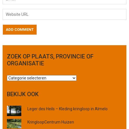
ZOEK OP PLAATS, PROVINCIE OF
ORGANISATIE
Z
o
e
BEKIJK OOK
k
o
Leger des Heils – Kleding kringloop in Almelo
p
p
KringloopCentrum Huizen
l
a