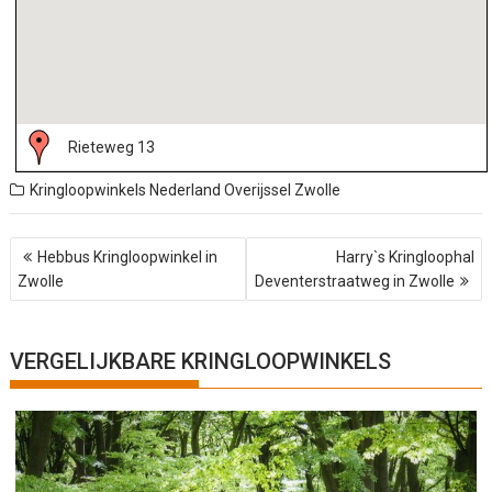
Rieteweg 13
Kringloopwinkels Nederland
Overijssel
Zwolle
B
Hebbus Kringloopwinkel in
Harry`s Kringloophal
e
Zwolle
Deventerstraatweg in Zwolle
r
i
c
h
VERGELIJKBARE KRINGLOOPWINKELS
t
n
a
v
i
g