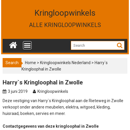
S
k
Kringloopwinkels
i
p
ALLE KRINGLOOPWINKELS
t
o
c
o
n
t
Search
Home
>
Kringloopwinkels Nederland
>
Harry`s
e
Kringloophal in Zwolle
n
t
Harry`s Kringloophal in Zwolle
3 juni 2019
Kringloopwinkels
Deze vestiging van Harry`s Kringloophal aan de Rieteweg in Zwolle
verkoopt onder andere meubelen, elektra, witgoed, kleding,
huisraad, boeken, servies en meer.
Contactgegevens van deze kringloophal in Zwolle