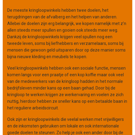
i
De meeste kringloopwinkels hebben twee doelen, het
s
terugdringen van de afvalberg en het helpen van anderen.
a
Allebei de doelen zijn erg belangrijk, we kopen namelijk met z’n
t
allen steeds meer spullen en gooien ook steeds meer weg.
i
Dankzij de kringloopwinkels krijgen veel spullen nog een
e
tweede leven, soms bij liefhebbers en verzamelaars, soms bij
mensen die gewoon geld uitsparen door op deze manier soms
bijna nieuwe kleding en meubels te kopen.
Veel kringloopwinkels hebben ook een sociale functie, mensen
komen langs voor een praatje of een kop koffie maar ook veel
van de medewerkers van de kringloop hadden in het normale
bedrijfsleven minder kans op een baan gehad. Door bij de
kringloop te werken krijgen ze werkervaring en voelen ze zich
nuttig, hierdoor hebben ze sneller kans op een betaalde baan in
het reguliere arbeidscircuit.
Ook zijn er kringloopwinkels die veelal werken met vrijwilligers
en de inkomsten gebruiken om lokale en ook internationale
goede doelen te steunen. Zo help je ook een ander door bij de