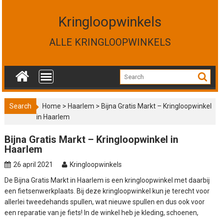
S
k
Kringloopwinkels
i
p
ALLE KRINGLOOPWINKELS
t
o
c
o
n
t
Search
Home
>
Haarlem
>
Bijna Gratis Markt – Kringloopwinkel
e
in Haarlem
n
t
Bijna Gratis Markt – Kringloopwinkel in
Haarlem
26 april 2021
Kringloopwinkels
De Bijna Gratis Markt in Haarlem is een kringloopwinkel met daarbij
een fietsenwerkplaats. Bij deze kringloopwinkel kun je terecht voor
allerlei tweedehands spullen, wat nieuwe spullen en dus ook voor
een reparatie van je fiets! In de winkel heb je kleding, schoenen,