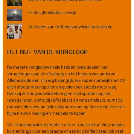
i
e
ErZitLigtIetsBijWa in Ewijk
o
f
De Kracht van de Kringloopwinkel terugkijken
o
r
g
a
HET NUT VAN DE KRINGLOOP
n
i
De meeste kringloopwinkels hebben twee doelen, het
s
terugdringen van de afvalberg en het helpen van anderen.
a
Allebei de doelen zijn erg belangrijk, we kopen namelijk met z’n
t
allen steeds meer spullen en gooien ook steeds meer weg.
i
Dankzij de kringloopwinkels krijgen veel spullen nog een
e
tweede leven, soms bij liefhebbers en verzamelaars, soms bij
mensen die gewoon geld uitsparen door op deze manier soms
bijna nieuwe kleding en meubels te kopen.
Veel kringloopwinkels hebben ook een sociale functie, mensen
komen langs voor een praatje of een kop koffie maar ook veel