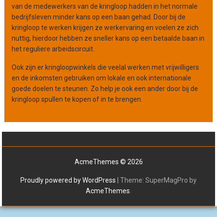
van de medewerkers van de kringloop hadden in het normale
bedrijfsleven minder kans op een baan gehad. Door bij de
kringloop te werken krijgen ze werkervaring en voelen ze zich
nuttig, hierdoor hebben ze sneller kans op een betaalde baan in
het reguliere arbeidscircuit.
Ook zijn er kringloopwinkels die veelal werken met vrijwilligers
en de inkomsten gebruiken om lokale en ook internationale
goede doelen te steunen. Zo help je ook een ander door bij de
kringloop spullen te kopen of in te brengen.
AcmeThemes © 2026
Proudly powered by WordPress
|
Theme: SuperMagPro by
AcmeThemes
.