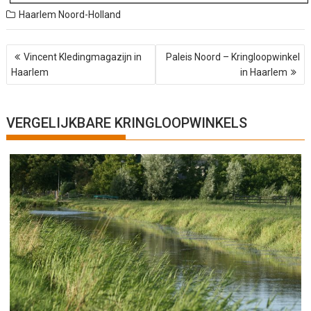
Haarlem
Noord-Holland
B
Vincent Kledingmagazijn in
Paleis Noord – Kringloopwinkel
e
Haarlem
in Haarlem
r
i
c
h
VERGELIJKBARE KRINGLOOPWINKELS
t
n
a
v
i
g
a
t
i
e