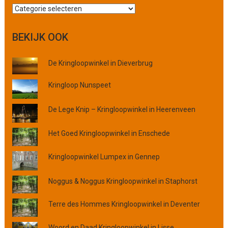
Z
o
e
BEKIJK OOK
k
o
De Kringloopwinkel in Dieverbrug
p
p
Kringloop Nunspeet
l
a
a
De Lege Knip – Kringloopwinkel in Heerenveen
t
s
Het Goed Kringloopwinkel in Enschede
,
p
Kringloopwinkel Lumpex in Gennep
r
o
Noggus & Noggus Kringloopwinkel in Staphorst
v
i
Terre des Hommes Kringloopwinkel in Deventer
n
c
Woord en Daad Kringloopwinkel in Lisse