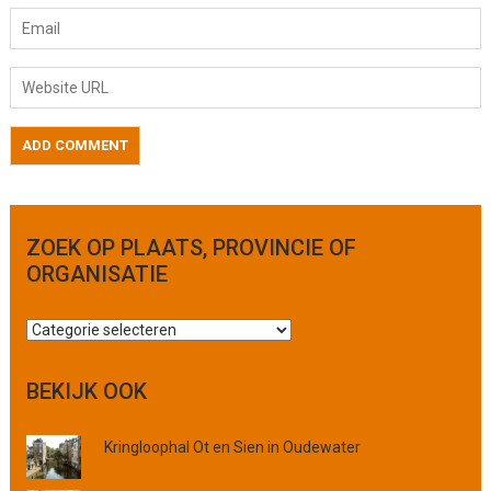
ZOEK OP PLAATS, PROVINCIE OF
ORGANISATIE
Z
o
e
BEKIJK OOK
k
o
Kringloophal Ot en Sien in Oudewater
p
p