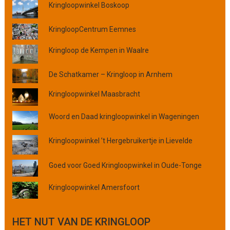
l
Kringloopwinkel Boskoop
a
a
KringloopCentrum Eemnes
t
s
Kringloop de Kempen in Waalre
,
p
De Schatkamer – Kringloop in Arnhem
r
o
Kringloopwinkel Maasbracht
v
i
Woord en Daad kringloopwinkel in Wageningen
n
c
Kringloopwinkel ’t Hergebruikertje in Lievelde
i
e
Goed voor Goed Kringloopwinkel in Oude-Tonge
o
f
Kringloopwinkel Amersfoort
o
r
g
HET NUT VAN DE KRINGLOOP
a