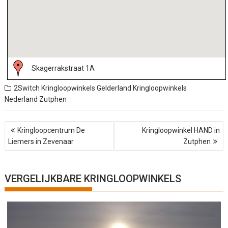
Skagerrakstraat 1A
2Switch Kringloopwinkels
Gelderland
Kringloopwinkels
Nederland
Zutphen
B
Kringloopcentrum De
Kringloopwinkel HAND in
e
Liemers in Zevenaar
Zutphen
r
i
c
h
VERGELIJKBARE KRINGLOOPWINKELS
t
n
a
v
i