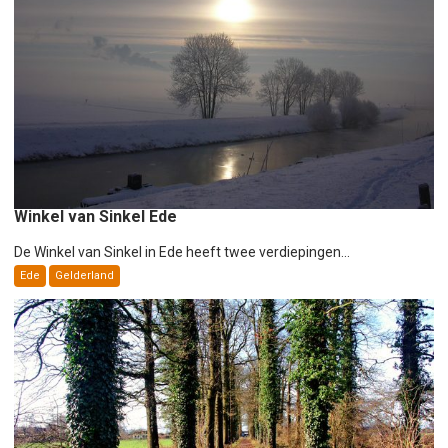
g
a
t
i
e
Winkel van Sinkel Ede
De Winkel van Sinkel in Ede heeft twee verdiepingen...
Ede
Gelderland