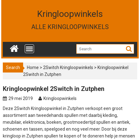
S
k
Kringloopwinkels
i
p
ALLE KRINGLOOPWINKELS
t
o
c
o
n
t
Search
Home
>
2Switch Kringloopwinkels
>
Kringloopwinkel
e
2Switch in Zutphen
n
t
Kringloopwinkel 2Switch in Zutphen
29 mei 2019
Kringloopwinkels
Deze 2Switch Kringloopwinkel in Zutphen verkoopt een groot
assortiment aan tweedehands spullen met daarbij kleding,
meubilair, elektronica, boeken, grootmoedertijd spullen en antiek,
schoenen en tassen, speelgoed en nog veel meer. Door bij deze
kringloop in Zutphen spullen te kopen of te doneren help je mensen