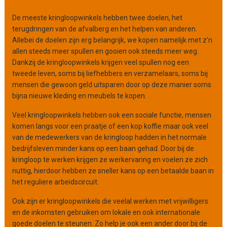
n
De meeste kringloopwinkels hebben twee doelen, het
i
terugdringen van de afvalberg en het helpen van anderen.
s
Allebei de doelen zijn erg belangrijk, we kopen namelijk met z’n
a
allen steeds meer spullen en gooien ook steeds meer weg.
t
Dankzij de kringloopwinkels krijgen veel spullen nog een
i
tweede leven, soms bij liefhebbers en verzamelaars, soms bij
e
mensen die gewoon geld uitsparen door op deze manier soms
bijna nieuwe kleding en meubels te kopen.
Veel kringloopwinkels hebben ook een sociale functie, mensen
komen langs voor een praatje of een kop koffie maar ook veel
van de medewerkers van de kringloop hadden in het normale
bedrijfsleven minder kans op een baan gehad. Door bij de
kringloop te werken krijgen ze werkervaring en voelen ze zich
nuttig, hierdoor hebben ze sneller kans op een betaalde baan in
het reguliere arbeidscircuit.
Ook zijn er kringloopwinkels die veelal werken met vrijwilligers
en de inkomsten gebruiken om lokale en ook internationale
goede doelen te steunen. Zo help je ook een ander door bij de