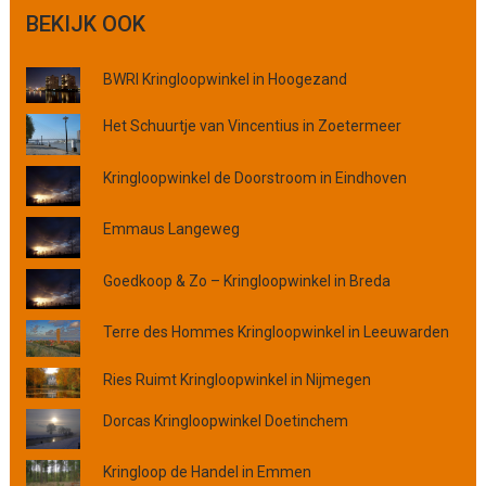
e
BEKIJK OOK
k
o
BWRI Kringloopwinkel in Hoogezand
p
p
Het Schuurtje van Vincentius in Zoetermeer
l
a
Kringloopwinkel de Doorstroom in Eindhoven
a
t
s
Emmaus Langeweg
,
p
Goedkoop & Zo – Kringloopwinkel in Breda
r
o
Terre des Hommes Kringloopwinkel in Leeuwarden
v
i
Ries Ruimt Kringloopwinkel in Nijmegen
n
c
Dorcas Kringloopwinkel Doetinchem
i
e
Kringloop de Handel in Emmen