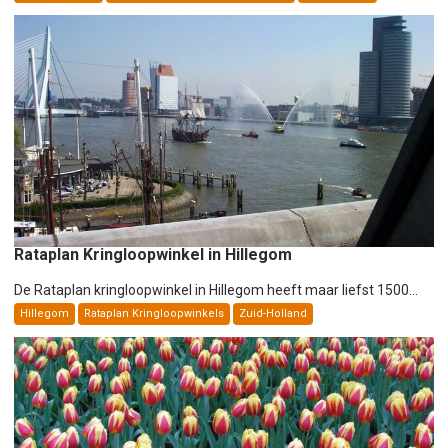
Rataplan Kringloopwinkel in Hillegom
De Rataplan kringloopwinkel in Hillegom heeft maar liefst 1500...
Hillegom
Rataplan Kringloopwinkels
Zuid-Holland