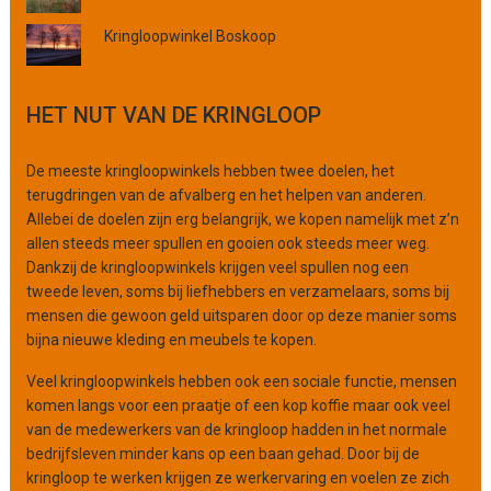
o
f
Kringloopwinkel Boskoop
o
r
g
HET NUT VAN DE KRINGLOOP
a
n
De meeste kringloopwinkels hebben twee doelen, het
i
terugdringen van de afvalberg en het helpen van anderen.
s
Allebei de doelen zijn erg belangrijk, we kopen namelijk met z’n
a
allen steeds meer spullen en gooien ook steeds meer weg.
t
Dankzij de kringloopwinkels krijgen veel spullen nog een
i
tweede leven, soms bij liefhebbers en verzamelaars, soms bij
e
mensen die gewoon geld uitsparen door op deze manier soms
bijna nieuwe kleding en meubels te kopen.
Veel kringloopwinkels hebben ook een sociale functie, mensen
komen langs voor een praatje of een kop koffie maar ook veel
van de medewerkers van de kringloop hadden in het normale
bedrijfsleven minder kans op een baan gehad. Door bij de
kringloop te werken krijgen ze werkervaring en voelen ze zich