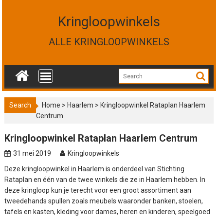
S
k
Kringloopwinkels
i
p
ALLE KRINGLOOPWINKELS
t
o
c
o
n
t
Search
Home
>
Haarlem
>
Kringloopwinkel Rataplan Haarlem
e
Centrum
n
t
Kringloopwinkel Rataplan Haarlem Centrum
31 mei 2019
Kringloopwinkels
Deze kringloopwinkel in Haarlem is onderdeel van Stichting
Rataplan en één van de twee winkels die ze in Haarlem hebben. In
deze kringloop kun je terecht voor een groot assortiment aan
tweedehands spullen zoals meubels waaronder banken, stoelen,
tafels en kasten, kleding voor dames, heren en kinderen, speelgoed