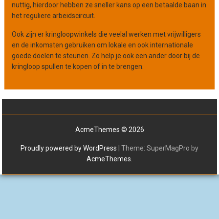
nuttig, hierdoor hebben ze sneller kans op een betaalde baan in
het reguliere arbeidscircuit.
Ook zijn er kringloopwinkels die veelal werken met vrijwilligers
en de inkomsten gebruiken om lokale en ook internationale
goede doelen te steunen. Zo help je ook een ander door bij de
kringloop spullen te kopen of in te brengen.
AcmeThemes © 2026
Proudly powered by WordPress
|
Theme: SuperMagPro by
AcmeThemes
.