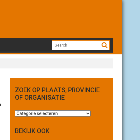
ZOEK OP PLAATS, PROVINCIE
OF ORGANISATIE
n
Z
o
e
BEKIJK OOK
k