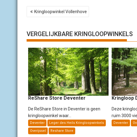
B
Kringloopwinkel Vollenhove
e
r
i
c
VERGELIJKBARE KRINGLOOPWINKELS
h
t
n
a
v
i
g
a
t
i
ReShare Store Deventer
Kringloop 
e
De ReShare Store in Deventer is geen
Deze kringlo
kringloopwinkel waar...
ruim 3000 vie
Deventer
Leger des Heils Kringloopwinkels
Deventer
Ov
Overijssel
Reshare Store