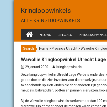
S
k
Kringloopwinkels
i
p
ALLE KRINGLOOPWINKELS
t
o
c
NIEUWS
SPECIALS
KRINGLOOPWINKELS
o
n
Search
Home
>
Provincie Utrecht
>
Wawollie Kringlo
t
e
Wawollie Kringloopwinkel Utrecht Lage
n
t
29 januari 2020
Kringloopwinkels
Deze kringloopwinkel in Utrecht Lage Weide is onderdeel
goede doelen die zich inzetten voor dierenwelzijn, natuur e
tweedehands spullen vinden die door anderen zijn gedonee
meubels, babyspullen, potten en pannen, siervazen, kopje
Bij de Wawollie kringloopwinkels werken meer dan 100 mens
dierenwelzijn of meer onder de mensen willen komen en 