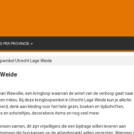
 PER PROVINCIE
opwinkel Utrecht Lage Weide
 Weide
 van Wawollie, een kringloop waarvan de winst van de verkoop gaat naar
n milieu. Bij deze kringloopwinkel in Utrecht Lage Weide kun je allerlei
rd, denk aan kleding voor het hele gezin, boeken en tijdschriften,
s en schoteltjes, decoratieve items en nog veel meer.
en samen, dit zijn vrijwilligers die een bijdrage willen leveren aan
mensen die hun kansen op de arbeidsmarkt willen vergroten. Wanneer 