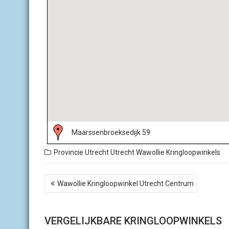
Maarssenbroeksedijk 59
Provincie Utrecht
Utrecht
Wawollie Kringloopwinkels
B
Wawollie Kringloopwinkel Utrecht Centrum
e
r
i
c
VERGELIJKBARE KRINGLOOPWINKELS