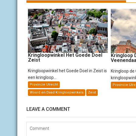
h
t
n
a
v
i
g
a
t
i
Kringloopwinkel Het Goede Doel
Kringloop 
Zeist
Veenendaa
e
Kringloopwinkel het Goede Doel in Zeist is
Kringloop de
een kringloop...
kringloopwink
Provincie Utrecht
Provincie Utre
Woord en Daad Kringloopwinkels
Zeist
LEAVE A COMMENT