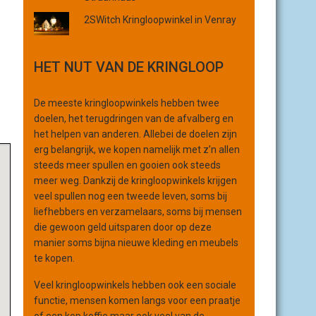
r
2SWitch Kringloopwinkel in Venray
g
a
n
HET NUT VAN DE KRINGLOOP
i
s
De meeste kringloopwinkels hebben twee
a
doelen, het terugdringen van de afvalberg en
t
het helpen van anderen. Allebei de doelen zijn
i
erg belangrijk, we kopen namelijk met z’n allen
e
steeds meer spullen en gooien ook steeds
meer weg. Dankzij de kringloopwinkels krijgen
veel spullen nog een tweede leven, soms bij
liefhebbers en verzamelaars, soms bij mensen
die gewoon geld uitsparen door op deze
manier soms bijna nieuwe kleding en meubels
te kopen.
Veel kringloopwinkels hebben ook een sociale
functie, mensen komen langs voor een praatje