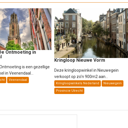
De Ontmoeting in
l
Kringloop Nieuwe Vorm
 Ontmoeting is een gezellige
Deze kringloopwinkel in Nieuwegein
el in Veenendaal...
verkoopt op zo’n 900m2 aan...
cht
Veenendaal
Kringloopwinkels Nederland
Nieuwegein
Provincie Utrecht