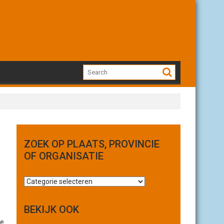
ZOEK OP PLAATS, PROVINCIE
OF ORGANISATIE
Z
o
e
BEKIJK OOK
k
je