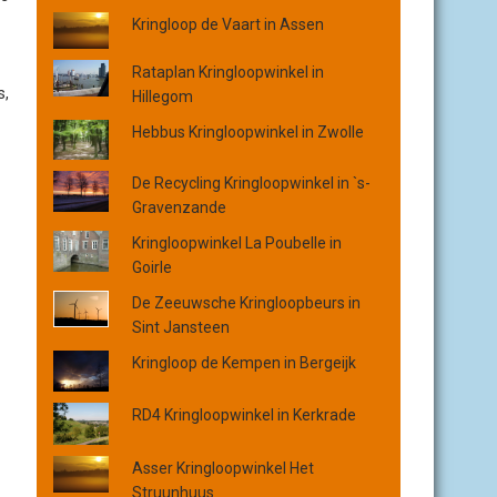
o
Kringloop de Vaart in Assen
p
p
Rataplan Kringloopwinkel in
l
s,
Hillegom
a
a
Hebbus Kringloopwinkel in Zwolle
t
s
De Recycling Kringloopwinkel in `s-
,
Gravenzande
p
Kringloopwinkel La Poubelle in
r
Goirle
o
v
De Zeeuwsche Kringloopbeurs in
i
Sint Jansteen
n
Kringloop de Kempen in Bergeijk
c
i
RD4 Kringloopwinkel in Kerkrade
e
o
f
Asser Kringloopwinkel Het
o
Struunhuus