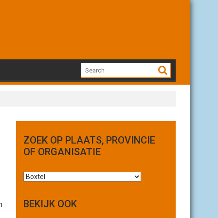
ZOEK OP PLAATS, PROVINCIE
OF ORGANISATIE
Z
o
e
BEKIJK OOK
n
k