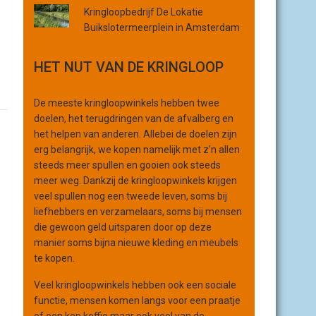
r
Kringloopbedrijf De Lokatie
g
Buikslotermeerplein in Amsterdam
a
n
HET NUT VAN DE KRINGLOOP
i
s
De meeste kringloopwinkels hebben twee
a
doelen, het terugdringen van de afvalberg en
t
het helpen van anderen. Allebei de doelen zijn
i
erg belangrijk, we kopen namelijk met z’n allen
e
steeds meer spullen en gooien ook steeds
meer weg. Dankzij de kringloopwinkels krijgen
veel spullen nog een tweede leven, soms bij
liefhebbers en verzamelaars, soms bij mensen
die gewoon geld uitsparen door op deze
manier soms bijna nieuwe kleding en meubels
te kopen.
Veel kringloopwinkels hebben ook een sociale
functie, mensen komen langs voor een praatje
of een kop koffie maar ook veel van de