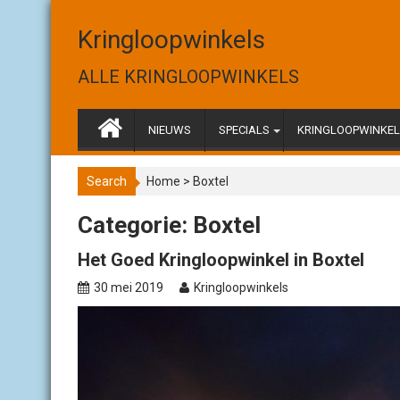
S
k
Kringloopwinkels
i
p
ALLE KRINGLOOPWINKELS
t
o
c
NIEUWS
SPECIALS
KRINGLOOPWINKELS
o
n
Search
Home
>
Boxtel
t
e
Categorie: Boxtel
n
t
Het Goed Kringloopwinkel in Boxtel
30 mei 2019
Kringloopwinkels