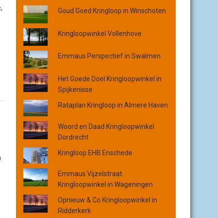
o
,
Goud Goed Kringloop in Winschoten
p
p
l
Kringloopwinkel Vollenhove
a
a
Emmaus Perspectief in Swalmen
t
s
Het Goede Doel Kringloopwinkel in
,
Spijkenisse
p
Rataplan Kringloop in Almere Haven
r
o
Woord en Daad Kringloopwinkel
v
Dordrecht
i
n
Kringloop EHB Enschede
n
c
i
Emmaus Vijzelstraat
e
Kringloopwinkel in Wageningen
o
Opnieuw & Co Kringloopwinkel in
f
Ridderkerk
o