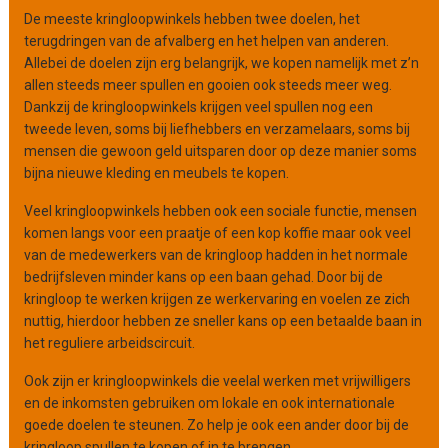
De meeste kringloopwinkels hebben twee doelen, het
i
terugdringen van de afvalberg en het helpen van anderen.
s
Allebei de doelen zijn erg belangrijk, we kopen namelijk met z’n
a
allen steeds meer spullen en gooien ook steeds meer weg.
t
Dankzij de kringloopwinkels krijgen veel spullen nog een
i
tweede leven, soms bij liefhebbers en verzamelaars, soms bij
e
mensen die gewoon geld uitsparen door op deze manier soms
bijna nieuwe kleding en meubels te kopen.
Veel kringloopwinkels hebben ook een sociale functie, mensen
komen langs voor een praatje of een kop koffie maar ook veel
van de medewerkers van de kringloop hadden in het normale
bedrijfsleven minder kans op een baan gehad. Door bij de
kringloop te werken krijgen ze werkervaring en voelen ze zich
nuttig, hierdoor hebben ze sneller kans op een betaalde baan in
het reguliere arbeidscircuit.
Ook zijn er kringloopwinkels die veelal werken met vrijwilligers
en de inkomsten gebruiken om lokale en ook internationale
goede doelen te steunen. Zo help je ook een ander door bij de
kringloop spullen te kopen of in te brengen.