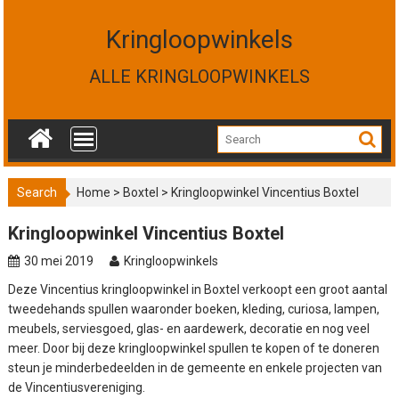
S
k
Kringloopwinkels
i
p
ALLE KRINGLOOPWINKELS
t
o
c
o
n
t
Search
Home
>
Boxtel
>
Kringloopwinkel Vincentius Boxtel
e
n
Kringloopwinkel Vincentius Boxtel
t
30 mei 2019
Kringloopwinkels
Deze Vincentius kringloopwinkel in Boxtel verkoopt een groot aantal
tweedehands spullen waaronder boeken, kleding, curiosa, lampen,
meubels, serviesgoed, glas- en aardewerk, decoratie en nog veel
meer. Door bij deze kringloopwinkel spullen te kopen of te doneren
steun je minderbedeelden in de gemeente en enkele projecten van
de Vincentiusvereniging.