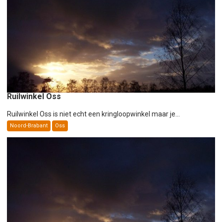
a
t
i
e
Ruilwinkel Oss
Ruilwinkel Oss is niet echt een kringloopwinkel maar je...
Noord-Brabant
Oss