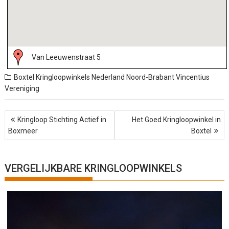
Van Leeuwenstraat 5
Boxtel
Kringloopwinkels Nederland
Noord-Brabant
Vincentius
Vereniging
B
Kringloop Stichting Actief in
Het Goed Kringloopwinkel in
e
Boxmeer
Boxtel
r
i
c
h
VERGELIJKBARE KRINGLOOPWINKELS
t
n
a
v
i
g