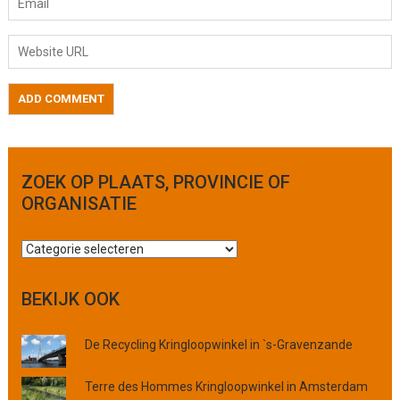
ZOEK OP PLAATS, PROVINCIE OF
ORGANISATIE
Z
o
e
BEKIJK OOK
k
o
De Recycling Kringloopwinkel in `s-Gravenzande
p
p
l
Terre des Hommes Kringloopwinkel in Amsterdam