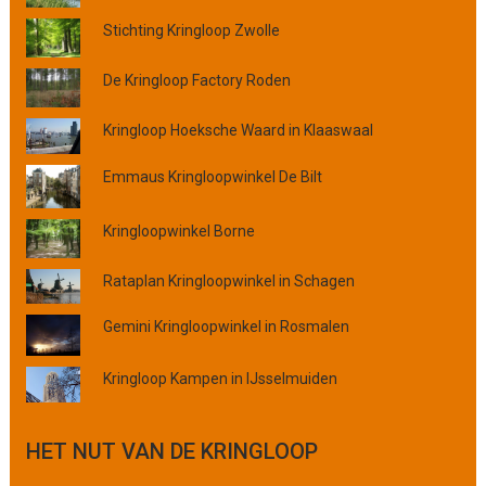
a
Stichting Kringloop Zwolle
a
t
s
De Kringloop Factory Roden
,
p
Kringloop Hoeksche Waard in Klaaswaal
r
o
Emmaus Kringloopwinkel De Bilt
v
i
Kringloopwinkel Borne
n
c
Rataplan Kringloopwinkel in Schagen
i
e
Gemini Kringloopwinkel in Rosmalen
o
f
Kringloop Kampen in IJsselmuiden
o
r
g
HET NUT VAN DE KRINGLOOP
a
n