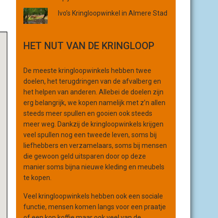
r
Ivo’s Kringloopwinkel in Almere Stad
g
a
n
HET NUT VAN DE KRINGLOOP
i
s
De meeste kringloopwinkels hebben twee
a
doelen, het terugdringen van de afvalberg en
t
het helpen van anderen. Allebei de doelen zijn
i
erg belangrijk, we kopen namelijk met z’n allen
e
steeds meer spullen en gooien ook steeds
meer weg. Dankzij de kringloopwinkels krijgen
veel spullen nog een tweede leven, soms bij
liefhebbers en verzamelaars, soms bij mensen
die gewoon geld uitsparen door op deze
manier soms bijna nieuwe kleding en meubels
te kopen.
Veel kringloopwinkels hebben ook een sociale
functie, mensen komen langs voor een praatje
of een kop koffie maar ook veel van de