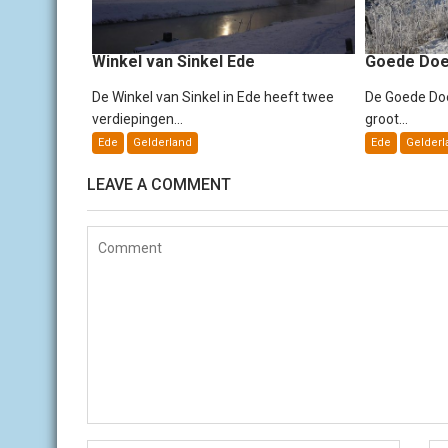
a
t
i
Winkel van Sinkel Ede
Goede Doe
e
De Winkel van Sinkel in Ede heeft twee
De Goede Doe
verdiepingen...
groot...
Ede
Gelderland
Ede
Gelderl
LEAVE A COMMENT