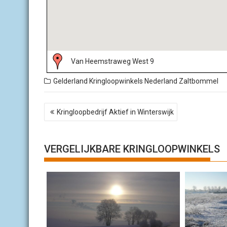
Van Heemstraweg West 9
Gelderland
Kringloopwinkels Nederland
Zaltbommel
B
Kringloopbedrijf Aktief in Winterswijk
e
r
i
c
VERGELIJKBARE KRINGLOOPWINKELS
h
t
n
a
v
i
g