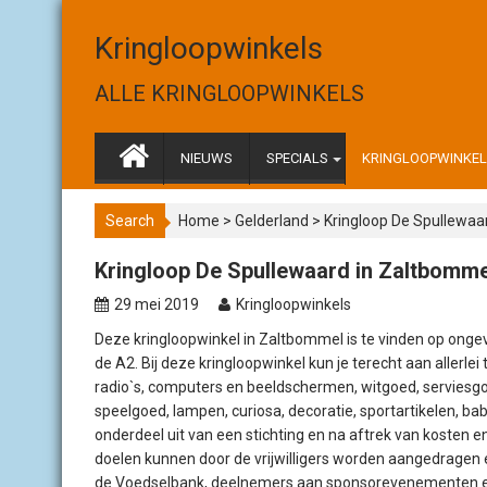
S
k
Kringloopwinkels
i
p
ALLE KRINGLOOPWINKELS
t
o
c
NIEUWS
SPECIALS
KRINGLOOPWINKELS
o
n
Search
Home
>
Gelderland
>
Kringloop De Spullewaa
t
e
Kringloop De Spullewaard in Zaltbomme
n
t
29 mei 2019
Kringloopwinkels
Deze kringloopwinkel in Zaltbommel is te vinden op ongev
de A2. Bij deze kringloopwinkel kun je terecht aan allerl
radio`s, computers en beeldschermen, witgoed, serviesgo
speelgoed, lampen, curiosa, decoratie, sportartikelen, b
onderdeel uit van een stichting en na aftrek van kosten
doelen kunnen door de vrijwilligers worden aangedragen
de Voedselbank, deelnemers aan sponsorevenementen en 