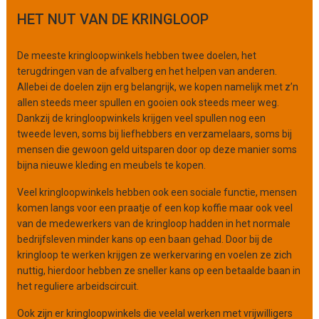
g
HET NUT VAN DE KRINGLOOP
a
n
De meeste kringloopwinkels hebben twee doelen, het
i
terugdringen van de afvalberg en het helpen van anderen.
s
Allebei de doelen zijn erg belangrijk, we kopen namelijk met z’n
a
allen steeds meer spullen en gooien ook steeds meer weg.
t
Dankzij de kringloopwinkels krijgen veel spullen nog een
i
tweede leven, soms bij liefhebbers en verzamelaars, soms bij
e
mensen die gewoon geld uitsparen door op deze manier soms
bijna nieuwe kleding en meubels te kopen.
Veel kringloopwinkels hebben ook een sociale functie, mensen
komen langs voor een praatje of een kop koffie maar ook veel
van de medewerkers van de kringloop hadden in het normale
bedrijfsleven minder kans op een baan gehad. Door bij de
kringloop te werken krijgen ze werkervaring en voelen ze zich
nuttig, hierdoor hebben ze sneller kans op een betaalde baan in
het reguliere arbeidscircuit.
Ook zijn er kringloopwinkels die veelal werken met vrijwilligers