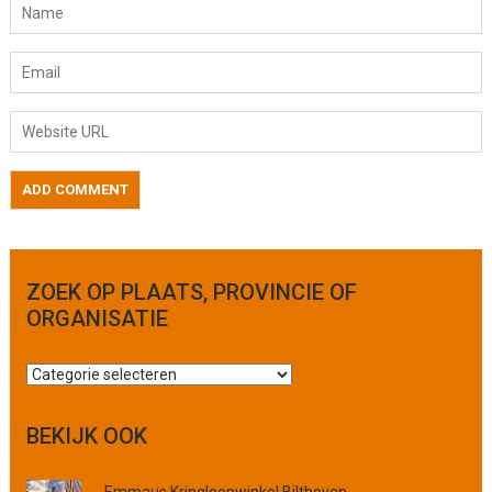
ZOEK OP PLAATS, PROVINCIE OF
ORGANISATIE
Z
o
e
BEKIJK OOK
k
o
Emmaus Kringloopwinkel Bilthoven