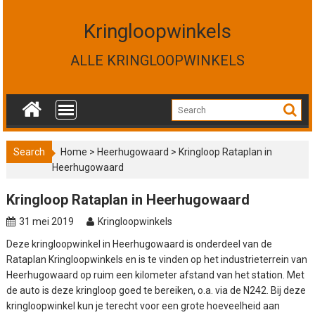
S
k
Kringloopwinkels
i
p
ALLE KRINGLOOPWINKELS
t
o
c
o
n
t
Search
Home
>
Heerhugowaard
>
Kringloop Rataplan in
e
Heerhugowaard
n
t
Kringloop Rataplan in Heerhugowaard
31 mei 2019
Kringloopwinkels
Deze kringloopwinkel in Heerhugowaard is onderdeel van de
Rataplan Kringloopwinkels en is te vinden op het industrieterrein van
Heerhugowaard op ruim een kilometer afstand van het station. Met
de auto is deze kringloop goed te bereiken, o.a. via de N242. Bij deze
kringloopwinkel kun je terecht voor een grote hoeveelheid aan