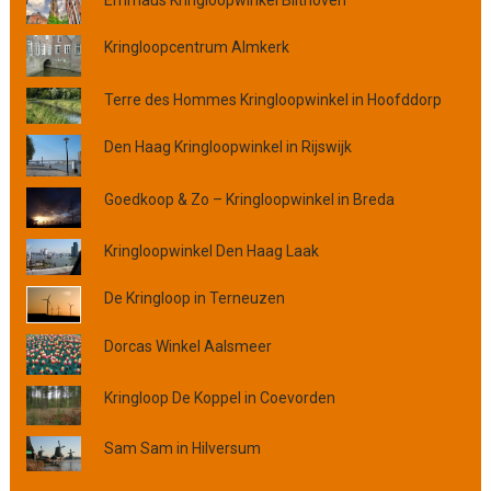
p
p
Kringloopcentrum Almkerk
l
a
a
Terre des Hommes Kringloopwinkel in Hoofddorp
t
Den Haag Kringloopwinkel in Rijswijk
s
,
p
Goedkoop & Zo – Kringloopwinkel in Breda
r
o
Kringloopwinkel Den Haag Laak
v
i
De Kringloop in Terneuzen
n
c
Dorcas Winkel Aalsmeer
i
e
Kringloop De Koppel in Coevorden
o
f
Sam Sam in Hilversum
o
r