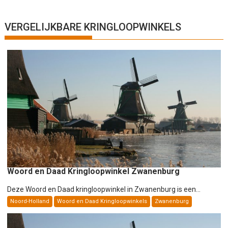
r
i
c
VERGELIJKBARE KRINGLOOPWINKELS
h
t
n
a
v
i
g
a
t
i
e
Woord en Daad Kringloopwinkel Zwanenburg
Deze Woord en Daad kringloopwinkel in Zwanenburg is een...
Noord-Holland
Woord en Daad Kringloopwinkels
Zwanenburg