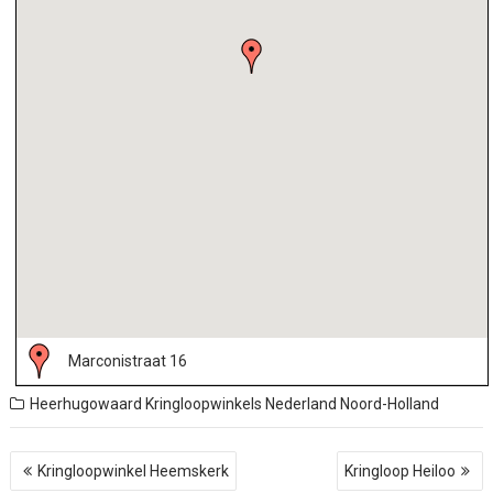
Marconistraat 16
Heerhugowaard
Kringloopwinkels Nederland
Noord-Holland
B
Kringloopwinkel Heemskerk
Kringloop Heiloo
e