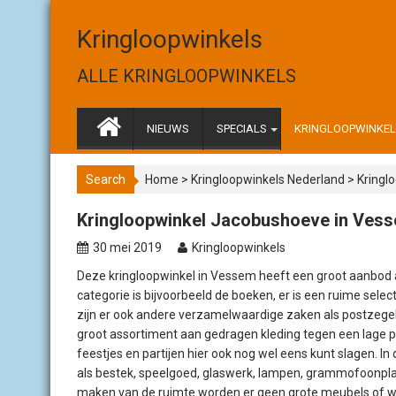
S
k
Kringloopwinkels
i
p
ALLE KRINGLOOPWINKELS
t
o
c
NIEUWS
SPECIALS
KRINGLOOPWINKELS
o
n
Search
Home
>
Kringloopwinkels Nederland
>
Kringl
t
e
Kringloopwinkel Jacobushoeve in Ves
n
t
30 mei 2019
Kringloopwinkels
Deze kringloopwinkel in Vessem heeft een groot aanbod a
categorie is bijvoorbeeld de boeken, er is een ruime sel
zijn er ook andere verzamelwaardige zaken als postzegels
groot assortiment aan gedragen kleding tegen een lage pri
feestjes en partijen hier ook nog wel eens kunt slagen. In
als bestek, speelgoed, glaswerk, lampen, grammofoonplat
maken van de ruimte worden er geen grote meubels of witg