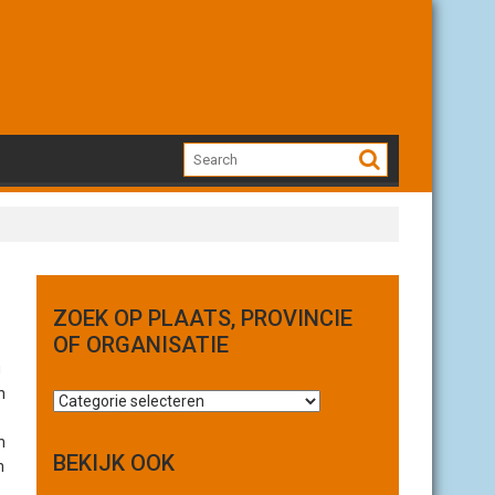
ZOEK OP PLAATS, PROVINCIE
OF ORGANISATIE
g
n
Z
o
n
e
BEKIJK OOK
n
k