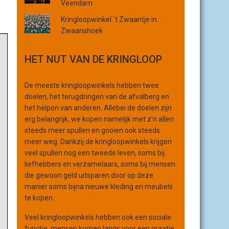
Veendam
r
Kringloopwinkel `t Zwaantje in
g
Zwaanshoek
a
n
i
HET NUT VAN DE KRINGLOOP
s
a
De meeste kringloopwinkels hebben twee
t
doelen, het terugdringen van de afvalberg en
i
het helpen van anderen. Allebei de doelen zijn
e
erg belangrijk, we kopen namelijk met z’n allen
steeds meer spullen en gooien ook steeds
meer weg. Dankzij de kringloopwinkels krijgen
veel spullen nog een tweede leven, soms bij
liefhebbers en verzamelaars, soms bij mensen
die gewoon geld uitsparen door op deze
manier soms bijna nieuwe kleding en meubels
te kopen.
Veel kringloopwinkels hebben ook een sociale
functie, mensen komen langs voor een praatje