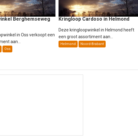
winkel Berghemseweg
Kringloop Cardoso in Helmond
Deze kringloopwinkel in Helmond heeft
opwinkel in Oss verkoopt een
een groot assortiment aan...
ment aan...
Helmond
Noord-Brabant
Oss