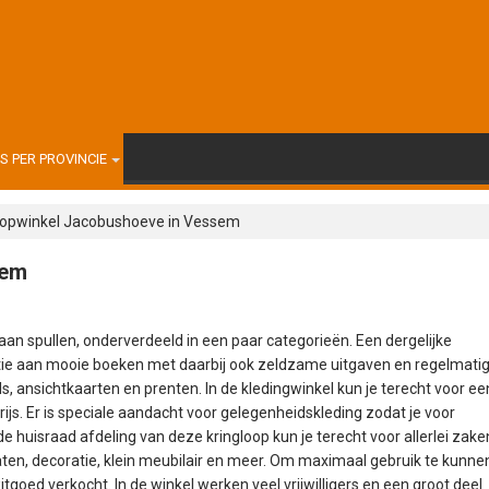
 PER PROVINCIE
oopwinkel Jacobushoeve in Vessem
sem
an spullen, onderverdeeld in een paar categorieën. Een dergelijke
ectie aan mooie boeken met daarbij ook zeldzame uitgaven en regelmati
, ansichtkaarten en prenten. In de kledingwinkel kun je terecht voor ee
js. Er is speciale aandacht voor gelegenheidskleding zodat je voor
 de huisraad afdeling van deze kringloop kun je terecht voor allerlei zake
en, decoratie, klein meubilair en meer. Om maximaal gebruik te kunne
oed verkocht. In de winkel werken veel vrijwilligers en een groot deel