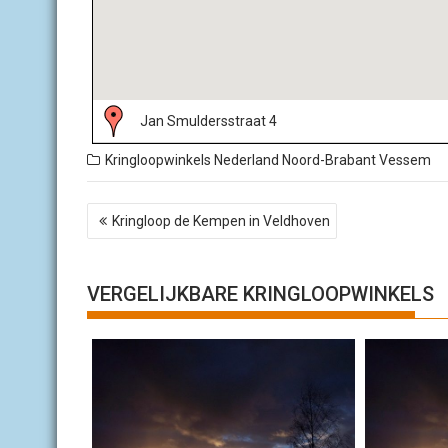
Jan Smuldersstraat 4
Kringloopwinkels Nederland
Noord-Brabant
Vessem
B
Kringloop de Kempen in Veldhoven
e
r
i
c
VERGELIJKBARE KRINGLOOPWINKELS
h
t
n
a
v
i
g