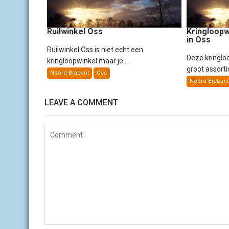
a
t
i
Ruilwinkel Oss
Kringloop
e
in Oss
Ruilwinkel Oss is niet echt een
Deze kringlo
kringloopwinkel maar je...
groot assorti
Noord-Brabant
Oss
Noord-Brabant
LEAVE A COMMENT