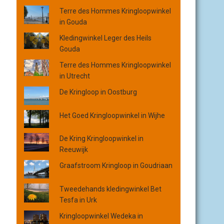
o
Terre des Hommes Kringloopwinkel
p
in Gouda
p
l
Kledingwinkel Leger des Heils
e
a
Gouda
a
Terre des Hommes Kringloopwinkel
t
in Utrecht
s
,
De Kringloop in Oostburg
p
r
Het Goed Kringloopwinkel in Wijhe
o
v
De Kring Kringloopwinkel in
i
Reeuwijk
n
Graafstroom Kringloop in Goudriaan
c
i
e
Tweedehands kledingwinkel Bet
o
Tesfa in Urk
f
Kringloopwinkel Wedeka in
o