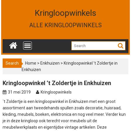
S
k
Kringloopwinkels
i
p
ALLE KRINGLOOPWINKELS
t
o
c
o
n
t
Search
Home
>
Enkhuizen
>
Kringloopwinkel ’t Zoldertje in
e
Enkhuizen
n
t
Kringloopwinkel ’t Zoldertje in Enkhuizen
31 mei 2019
Kringloopwinkels
`t Zoldertje is een kringloopwinkel in Enkhuizen met een groot
assortiment aan tweedehands spullen zoals decoratie, huisraad,
kleding, meubels, boeken, elektronica en nog veel meer. Verder kun
je in deze kringloop ook terecht voor meubels uit de
meubelwerkplaats en eigentijdse vintage artikelen. Deze