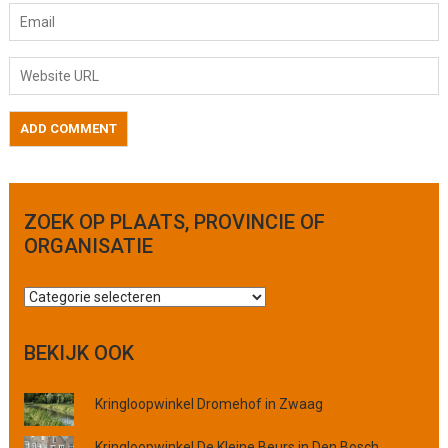
ZOEK OP PLAATS, PROVINCIE OF
ORGANISATIE
Z
o
e
BEKIJK OOK
k
o
Kringloopwinkel Dromehof in Zwaag
p
p
Kringloopwinkel De Kleine Beurs in Den Bosch