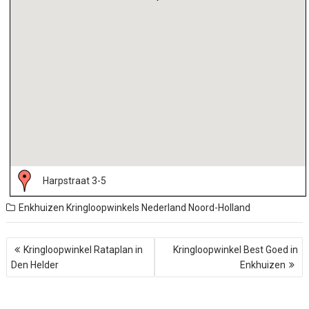
Harpstraat 3-5
Enkhuizen
Kringloopwinkels Nederland
Noord-Holland
B
Kringloopwinkel Rataplan in
Kringloopwinkel Best Goed in
e
Den Helder
Enkhuizen
r
i
c