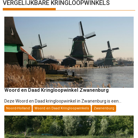
h
VERGELIJKBARE KRINGLOOPWINKELS
t
n
a
v
i
g
a
t
i
e
Woord en Daad Kringloopwinkel Zwanenburg
Deze Woord en Daad kringloopwinkel in Zwanenburg is een...
Noord-Holland
Woord en Daad Kringloopwinkels
Zwanenburg