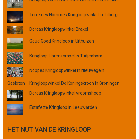
l
a
Terre des Hommes Kringloopwinkel in Tilburg
a
t
s
Dorcas Kringloopwinkel Brakel
,
Goud Goed Kringloop in Uithuizen
p
r
o
Kringloop Harenkarspel in Tuitjenhorn
v
i
Noppes Kringloopwinkel in Nieuwegein
n
c
Gesloten – Kringloopwinkel De Koningskroon in Groningen
i
Dorcas Kringloopwinkel Vroomshoop
e
o
Estafette Kringloop in Leeuwarden
f
o
r
HET NUT VAN DE KRINGLOOP
g
a