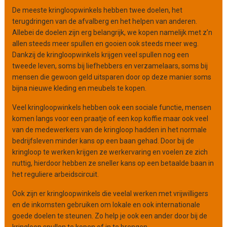
n
De meeste kringloopwinkels hebben twee doelen, het
i
terugdringen van de afvalberg en het helpen van anderen.
s
Allebei de doelen zijn erg belangrijk, we kopen namelijk met z’n
a
allen steeds meer spullen en gooien ook steeds meer weg.
t
Dankzij de kringloopwinkels krijgen veel spullen nog een
i
tweede leven, soms bij liefhebbers en verzamelaars, soms bij
e
mensen die gewoon geld uitsparen door op deze manier soms
bijna nieuwe kleding en meubels te kopen.
Veel kringloopwinkels hebben ook een sociale functie, mensen
komen langs voor een praatje of een kop koffie maar ook veel
van de medewerkers van de kringloop hadden in het normale
bedrijfsleven minder kans op een baan gehad. Door bij de
kringloop te werken krijgen ze werkervaring en voelen ze zich
nuttig, hierdoor hebben ze sneller kans op een betaalde baan in
het reguliere arbeidscircuit.
Ook zijn er kringloopwinkels die veelal werken met vrijwilligers
en de inkomsten gebruiken om lokale en ook internationale
goede doelen te steunen. Zo help je ook een ander door bij de