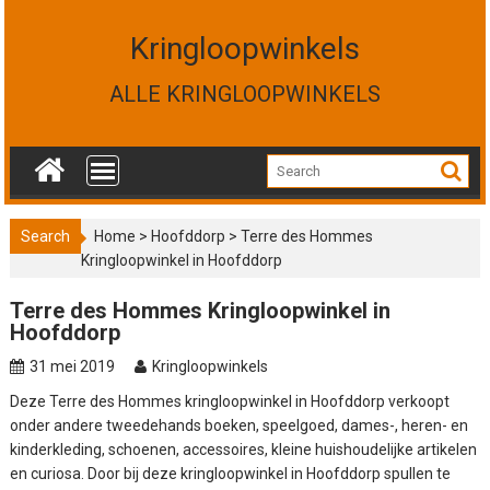
S
k
Kringloopwinkels
i
p
ALLE KRINGLOOPWINKELS
t
o
c
o
n
t
Search
Home
>
Hoofddorp
>
Terre des Hommes
e
Kringloopwinkel in Hoofddorp
n
t
Terre des Hommes Kringloopwinkel in
Hoofddorp
31 mei 2019
Kringloopwinkels
Deze Terre des Hommes kringloopwinkel in Hoofddorp verkoopt
onder andere tweedehands boeken, speelgoed, dames-, heren- en
kinderkleding, schoenen, accessoires, kleine huishoudelijke artikelen
en curiosa. Door bij deze kringloopwinkel in Hoofddorp spullen te