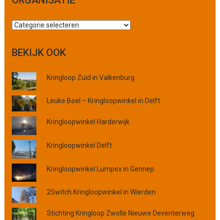
Z
o
e
BEKIJK OOK
k
o
Kringloop Zuid in Valkenburg
p
p
l
Leuke Boel – Kringloopwinkel in Delft
a
Kringloopwinkel Harderwijk
a
t
s
Kringloopwinkel Delft
,
p
Kringloopwinkel Lumpex in Gennep
r
o
2Switch Kringloopwinkel in Wierden
v
i
Stichting Kringloop Zwolle Nieuwe Deventerweg
n