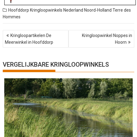
Hoofddorp
Kringloopwinkels Nederland
Noord-Holland
Terre des
Hommes
B
Kringloopartikelen De
Kringloopwinkel Noppes in
e
Meerwinkel in Hoofddorp
Hoorn
r
i
c
h
VERGELIJKBARE KRINGLOOPWINKELS
t
n
a
v
i
g
a
t
i
e