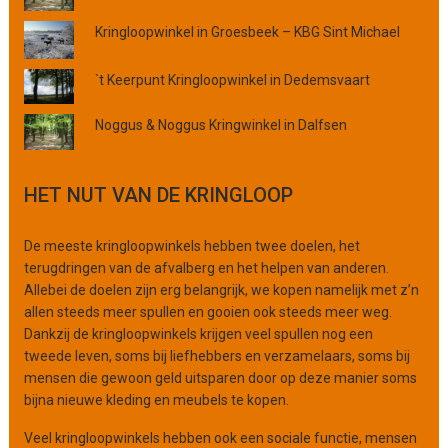
c
Kringloopwinkel in Groesbeek – KBG Sint Michael
i
e
`t Keerpunt Kringloopwinkel in Dedemsvaart
o
f
Noggus & Noggus Kringwinkel in Dalfsen
o
r
g
HET NUT VAN DE KRINGLOOP
a
n
i
De meeste kringloopwinkels hebben twee doelen, het
s
terugdringen van de afvalberg en het helpen van anderen.
a
Allebei de doelen zijn erg belangrijk, we kopen namelijk met z’n
t
allen steeds meer spullen en gooien ook steeds meer weg.
i
Dankzij de kringloopwinkels krijgen veel spullen nog een
e
tweede leven, soms bij liefhebbers en verzamelaars, soms bij
mensen die gewoon geld uitsparen door op deze manier soms
bijna nieuwe kleding en meubels te kopen.
Veel kringloopwinkels hebben ook een sociale functie, mensen