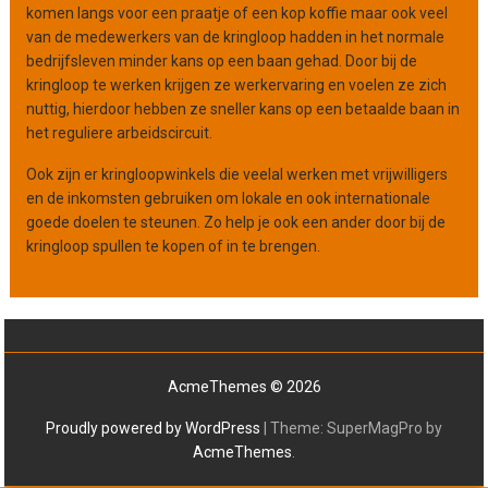
komen langs voor een praatje of een kop koffie maar ook veel
van de medewerkers van de kringloop hadden in het normale
bedrijfsleven minder kans op een baan gehad. Door bij de
kringloop te werken krijgen ze werkervaring en voelen ze zich
nuttig, hierdoor hebben ze sneller kans op een betaalde baan in
het reguliere arbeidscircuit.
Ook zijn er kringloopwinkels die veelal werken met vrijwilligers
en de inkomsten gebruiken om lokale en ook internationale
goede doelen te steunen. Zo help je ook een ander door bij de
kringloop spullen te kopen of in te brengen.
AcmeThemes © 2026
Proudly powered by WordPress
|
Theme: SuperMagPro by
AcmeThemes
.