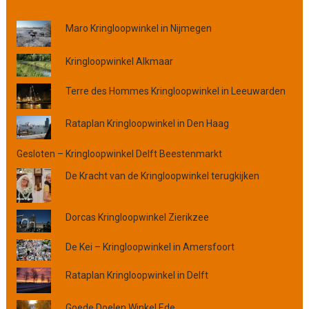
o
Maro Kringloopwinkel in Nijmegen
p
p
l
Kringloopwinkel Alkmaar
a
Terre des Hommes Kringloopwinkel in Leeuwarden
a
t
s
Rataplan Kringloopwinkel in Den Haag
,
p
Gesloten – Kringloopwinkel Delft Beestenmarkt
r
De Kracht van de Kringloopwinkel terugkijken
o
v
i
Dorcas Kringloopwinkel Zierikzee
n
c
De Kei – Kringloopwinkel in Amersfoort
i
e
Rataplan Kringloopwinkel in Delft
o
f
Goede Doelen Winkel Ede