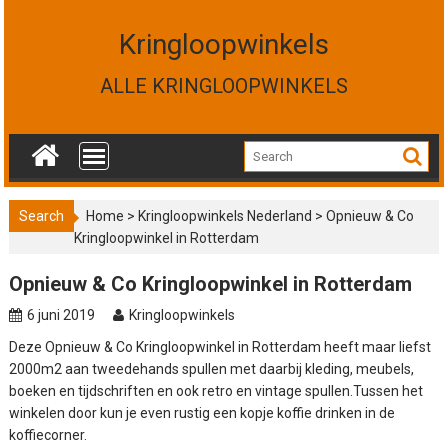
S
k
Kringloopwinkels
i
p
ALLE KRINGLOOPWINKELS
t
o
c
o
n
t
Search
Home
>
Kringloopwinkels Nederland
>
Opnieuw & Co
e
Kringloopwinkel in Rotterdam
n
t
Opnieuw & Co Kringloopwinkel in Rotterdam
6 juni 2019
Kringloopwinkels
Deze Opnieuw & Co Kringloopwinkel in Rotterdam heeft maar liefst
2000m2 aan tweedehands spullen met daarbij kleding, meubels,
boeken en tijdschriften en ook retro en vintage spullen.Tussen het
winkelen door kun je even rustig een kopje koffie drinken in de
koffiecorner.