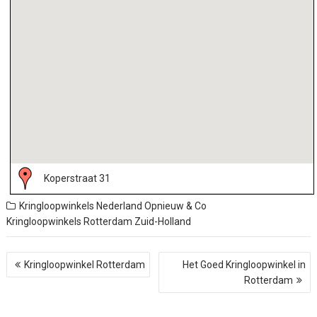
Koperstraat 31
Kringloopwinkels Nederland
Opnieuw & Co
Kringloopwinkels
Rotterdam
Zuid-Holland
B
Kringloopwinkel Rotterdam
Het Goed Kringloopwinkel in
e
Rotterdam
r
i
c