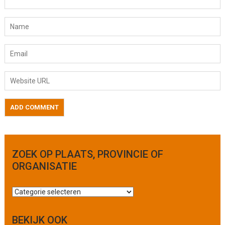
ZOEK OP PLAATS, PROVINCIE OF
ORGANISATIE
Z
o
e
BEKIJK OOK
k