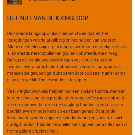
o
r
HET NUT VAN DE KRINGLOOP
g
a
n
De meeste kringloopwinkels hebben twee doelen, het
i
terugdringen van de afvalberg en het helpen van anderen.
s
Allebei de doelen zijn erg belangrijk, we kopen namelijk met z’n
a
allen steeds meer spullen en gooien ook steeds meer weg.
t
Dankzij de kringloopwinkels krijgen veel spullen nog een
i
tweede leven, soms bij liefhebbers en verzamelaars, soms bij
e
mensen die gewoon geld uitsparen door op deze manier soms
bijna nieuwe kleding en meubels te kopen.
Veel kringloopwinkels hebben ook een sociale functie, mensen
komen langs voor een praatje of een kop koffie maar ook veel
van de medewerkers van de kringloop hadden in het normale
bedrijfsleven minder kans op een baan gehad. Door bij de
kringloop te werken krijgen ze werkervaring en voelen ze zich
nuttig, hierdoor hebben ze sneller kans op een betaalde baan in
het reguliere arbeidscircuit.