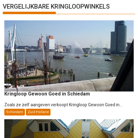
h
VERGELIJKBARE KRINGLOOPWINKELS
t
n
a
v
i
g
a
t
i
e
Kringloop Gewoon Goed in Schiedam
Zoals ze zelf aangeven verkoopt Kringloop Gewoon Goed in...
Schiedam
Zuid-Holland