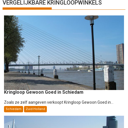
h
VERGELIJKBARE KRINGLOOPWINKELS
t
n
a
v
i
g
a
t
i
e
Kringloop Gewoon Goed in Schiedam
Zoals ze zelf aangeven verkoopt Kringloop Gewoon Goed in...
Schiedam
Zuid-Holland