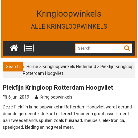
S
k
Kringloopwinkels
i
p
ALLE KRINGLOOPWINKELS
t
o
c
o
n
t
Search
Home
>
Kringloopwinkels Nederland
>
Piekfijn Kringloop
e
Rotterdam Hoogvliet
n
t
Piekfijn Kringloop Rotterdam Hoogvliet
6 juni 2019
Kringloopwinkels
Deze Piekfijn kringloopwinkel in Rotterdam Hoogvliet wordt gerund
door de gemeente. Je kunt er terecht voor een groot assortiment
aan tweedehands spullen zoals huisraad, meubels, elektronica,
speelgoed, kleding en nog veel meer.