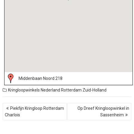
Middenbaan Noord 218
Kringloopwinkels Nederland
Rotterdam
Zuid-Holland
B
Piekfijn Kringloop Rotterdam
Op Dreef Kringloopwinkel in
e
Charlois
Sassenheim
r
i
c