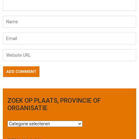
ZOEK OP PLAATS, PROVINCIE OF
ORGANISATIE
Z
o
e