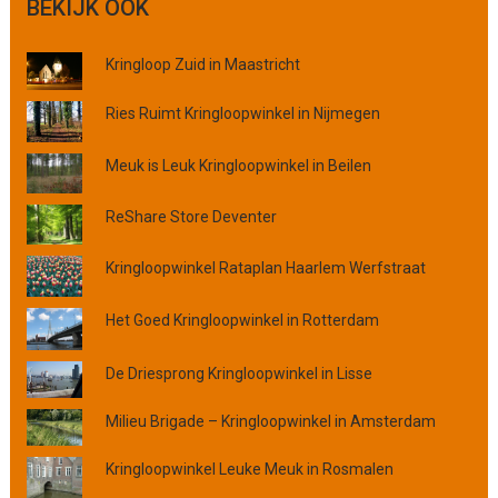
BEKIJK OOK
k
o
Kringloop Zuid in Maastricht
p
p
Ries Ruimt Kringloopwinkel in Nijmegen
l
a
Meuk is Leuk Kringloopwinkel in Beilen
a
t
s
ReShare Store Deventer
,
p
Kringloopwinkel Rataplan Haarlem Werfstraat
r
o
Het Goed Kringloopwinkel in Rotterdam
v
i
De Driesprong Kringloopwinkel in Lisse
n
c
Milieu Brigade – Kringloopwinkel in Amsterdam
i
e
Kringloopwinkel Leuke Meuk in Rosmalen
o