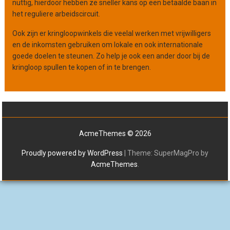
nuttig, hierdoor hebben ze sneller kans op een betaalde baan in
het reguliere arbeidscircuit.
Ook zijn er kringloopwinkels die veelal werken met vrijwilligers
en de inkomsten gebruiken om lokale en ook internationale
goede doelen te steunen. Zo help je ook een ander door bij de
kringloop spullen te kopen of in te brengen.
AcmeThemes © 2026
Proudly powered by WordPress
|
Theme: SuperMagPro by
AcmeThemes
.