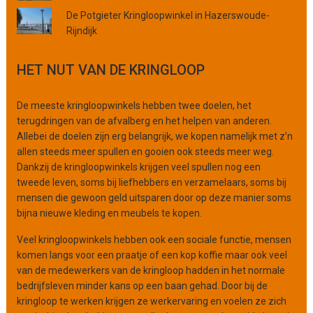
f
De Potgieter Kringloopwinkel in Hazerswoude-
o
Rijndijk
r
g
HET NUT VAN DE KRINGLOOP
a
n
i
De meeste kringloopwinkels hebben twee doelen, het
s
terugdringen van de afvalberg en het helpen van anderen.
a
Allebei de doelen zijn erg belangrijk, we kopen namelijk met z’n
t
allen steeds meer spullen en gooien ook steeds meer weg.
i
Dankzij de kringloopwinkels krijgen veel spullen nog een
e
tweede leven, soms bij liefhebbers en verzamelaars, soms bij
mensen die gewoon geld uitsparen door op deze manier soms
bijna nieuwe kleding en meubels te kopen.
Veel kringloopwinkels hebben ook een sociale functie, mensen
komen langs voor een praatje of een kop koffie maar ook veel
van de medewerkers van de kringloop hadden in het normale
bedrijfsleven minder kans op een baan gehad. Door bij de
kringloop te werken krijgen ze werkervaring en voelen ze zich