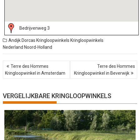
Bedrijvenweg 3
Andijk
Dorcas Kringloopwinkels
Kringloopwinkels
Nederland
Noord-Holland
B
Terre des Hommes
Terre des Hommes
e
Kringloopwinkel in Amsterdam
Kringloopwinkel in Beverwijk
r
i
c
h
VERGELIJKBARE KRINGLOOPWINKELS
t
n
a
v
i
g
a