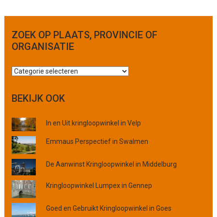
ZOEK OP PLAATS, PROVINCIE OF
ORGANISATIE
Z
o
e
BEKIJK OOK
k
o
In en Uit kringloopwinkel in Velp
p
p
Emmaus Perspectief in Swalmen
l
a
De Aanwinst Kringloopwinkel in Middelburg
a
t
Kringloopwinkel Lumpex in Gennep
s
,
Goed en Gebruikt Kringloopwinkel in Goes
p