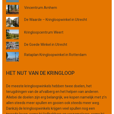
r
o
Vincentrum Arnhem
v
i
De Waarde – Kringloopwinkel in Utrecht
n
c
Kringloopcentrum Weert
i
e
De Goede Winkel in Utrecht
o
f
Rataplan Kringloopwinkel in Rotterdam
o
r
g
HET NUT VAN DE KRINGLOOP
a
n
i
De meeste kringloopwinkels hebben twee doelen, het
s
terugdringen van de afvalberg en het helpen van anderen.
a
Allebei de doelen zijn erg belangrijk, we kopen namelijk met z’n
t
allen steeds meer spullen en gooien ook steeds meer weg.
i
Dankzij de kringloopwinkels krijgen veel spullen nog een
e
tweede leven, soms bij liefhebbers en verzamelaars, soms bij