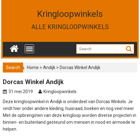
S
k
Kringloopwinkels
i
p
ALLE KRINGLOOPWINKELS
t
o
c
o
n
t
Search
Home
>
Andijk
>
Dorcas Winkel Andijk
e
n
Dorcas Winkel Andijk
t
31 mei 2019
Kringloopwinkels
Deze kringloopwinkel in Andijk is onderdeel van Dorcas Winkels. Je
vindt hier onder andere kleding, huisraad, boeken en nog veel meer.
Met de opbrengsten van deze kringloop worden diverse projecten in
binnen- en buitenland gesteund om mensen in nood en armoede te
helpen.