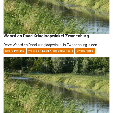
t
i
e
Woord en Daad Kringloopwinkel Zwanenburg
Deze Woord en Daad kringloopwinkel in Zwanenburg is een...
Noord-Holland
Woord en Daad Kringloopwinkels
Zwanenburg