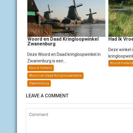
v
i
g
a
t
i
e
Woord en Daad Kringloopwinkel
Had Ik Vro
Zwanenburg
Deze winkel i
Deze Woord en Daad kringloopwinkel in
kringloopwink
Zwanenburg is een...
Noord-Holland
Noord-Holland
Woord en Daad Kringloopwinkels
Zwanenburg
LEAVE A COMMENT