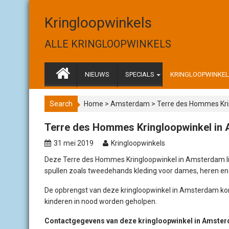
S
k
Kringloopwinkels
i
p
ALLE KRINGLOOPWINKELS
t
o
c
NIEUWS
SPECIALS
KRINGLOOPWINKELS
o
n
Search
Home
>
Amsterdam
>
Terre des Hommes Kri
t
e
Terre des Hommes Kringloopwinkel in
n
t
31 mei 2019
Kringloopwinkels
Deze Terre des Hommes Kringloopwinkel in Amsterdam ligt 
spullen zoals tweedehands kleding voor dames, heren en 
De opbrengst van deze kringloopwinkel in Amsterdam k
kinderen in nood worden geholpen.
Contactgegevens van deze kringloopwinkel in Amste