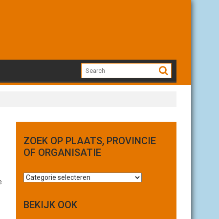
ZOEK OP PLAATS, PROVINCIE
OF ORGANISATIE
.
Z
e
o
e
BEKIJK OOK
k