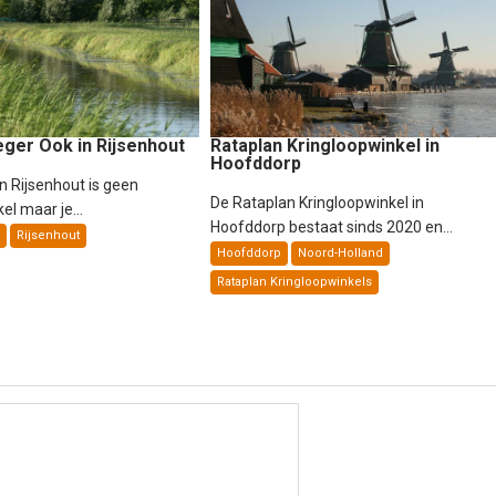
eger Ook in Rijsenhout
Rataplan Kringloopwinkel in
Hoofddorp
n Rijsenhout is geen
De Rataplan Kringloopwinkel in
el maar je...
Hoofddorp bestaat sinds 2020 en...
Rijsenhout
Hoofddorp
Noord-Holland
Rataplan Kringloopwinkels