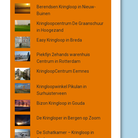
o
Berendsen Kringloop in Nieuw-
p
Buinen
p
l
Kringloopcentrum De Graanschuur
a
in Hoogezand
a
Easy Kringloop in Breda
t
s
Piekfijn 2ehands warenhuis
,
Centrum in Rotterdam
p
r
KringloopCentrum Eemnes
o
v
Kringloopwinkel Pikulan in
i
Surhuisterveen
n
c
Bizon Kringloop in Gouda
i
e
De Kringloper in Bergen op Zoom
o
f
De Schatkamer – Kringloop in
o