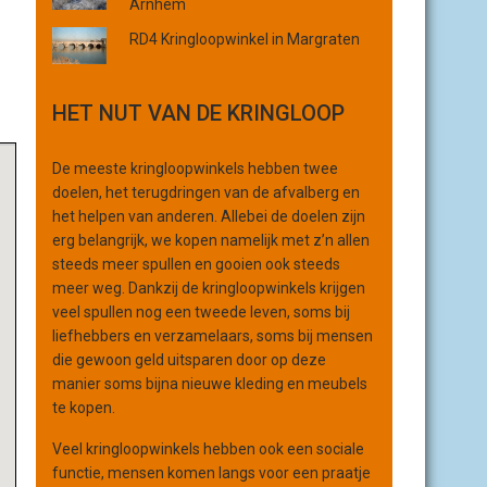
Arnhem
r
RD4 Kringloopwinkel in Margraten
g
a
n
HET NUT VAN DE KRINGLOOP
i
s
a
De meeste kringloopwinkels hebben twee
t
doelen, het terugdringen van de afvalberg en
i
het helpen van anderen. Allebei de doelen zijn
e
erg belangrijk, we kopen namelijk met z’n allen
steeds meer spullen en gooien ook steeds
meer weg. Dankzij de kringloopwinkels krijgen
veel spullen nog een tweede leven, soms bij
liefhebbers en verzamelaars, soms bij mensen
die gewoon geld uitsparen door op deze
manier soms bijna nieuwe kleding en meubels
te kopen.
Veel kringloopwinkels hebben ook een sociale
functie, mensen komen langs voor een praatje