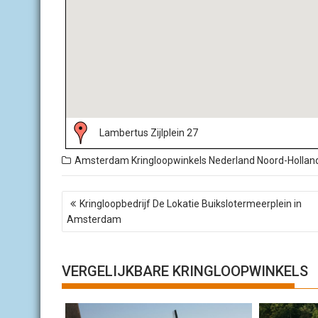
Lambertus Zijlplein 27
Amsterdam
Kringloopwinkels Nederland
Noord-Hollan
B
Kringloopbedrijf De Lokatie Buikslotermeerplein in
e
Amsterdam
r
i
c
h
VERGELIJKBARE KRINGLOOPWINKELS
t
n
a