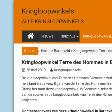
S
k
Kringloopwinkels
i
p
ALLE KRINGLOOPWINKELS
t
o
c
NIEUWS
SPECIALS
KRINGLOOPWINKELS
o
n
Search
Home
>
Barneveld
>
Kringloopwinkel Terre 
t
e
Kringloopwinkel Terre des Hommes in 
n
t
28 mei 2019
Kringloopwinkels
De kringloopwinkel van Terre des Hommes Barneveld verk
hele land en de vrijwilligers van de Terre des Hommes krin
Breng het naar deze kringloopwinkel in Barneveld, missch
van de spullen in de kringloopwinkels van Terre des Hom
projecten.
Contactgegevens van deze kringloopwinkel in Barneve