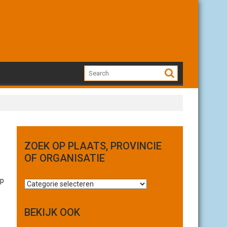
ZOEK OP PLAATS, PROVINCIE
OF ORGANISATIE
op
Z
o
e
BEKIJK OOK
k