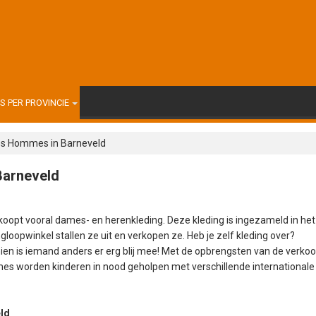
 PER PROVINCIE
des Hommes in Barneveld
Barneveld
oopt vooral dames- en herenkleding. Deze kleding is ingezameld in het
gloopwinkel stallen ze uit en verkopen ze. Heb je zelf kleding over?
ien is iemand anders er erg blij mee! Met de opbrengsten van de verko
mes worden kinderen in nood geholpen met verschillende internationale
ld