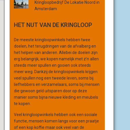
Kringloopbedrijf De Lokatie Noord in
r
Amsterdam
g
a
HET NUT VAN DE KRINGLOOP
n
i
s
De meeste kringloopwinkels hebben twee
a
doelen, het terugdringen van de afvalberg en
t
het helpen van anderen. Allebei de doelen zijn
i
erg belangrijk, we kopen namelijk met z’n allen
e
steeds meer spullen en gooien ook steeds
meer weg. Dankzij de kringloopwinkels krijgen
veel spullen nog een tweede leven, soms bij
liefhebbers en verzamelaars, soms bij mensen
die gewoon geld uitsparen door op deze
manier soms bijna nieuwe kleding en meubels
te kopen.
Veel kringloopwinkels hebben ook een sociale
functie, mensen komen langs voor een praatje
of een kop koffie maar ook veel van de