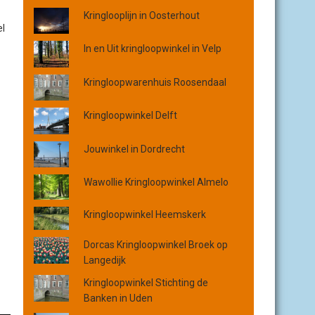
o
Kringlooplijn in Oosterhout
p
el
p
l
In en Uit kringloopwinkel in Velp
a
a
Kringloopwarenhuis Roosendaal
t
s
Kringloopwinkel Delft
,
p
Jouwinkel in Dordrecht
r
o
Wawollie Kringloopwinkel Almelo
v
i
Kringloopwinkel Heemskerk
n
c
Dorcas Kringloopwinkel Broek op
i
Langedijk
e
o
Kringloopwinkel Stichting de
f
Banken in Uden
o