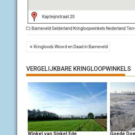
Kapteijnstraat 20
Barneveld
Gelderland
Kringloopwinkels Nederland
Ter
B
Kringloods Woord en Daad in Barneveld
e
r
i
c
VERGELIJKBARE KRINGLOOPWINKELS
h
t
n
a
v
i
g
a
t
i
Winkel van Sinkel Ede
Goede Doe
e