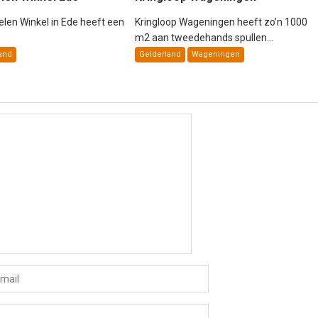
len Winkel in Ede heeft een
Kringloop Wageningen heeft zo’n 1000
m2 aan tweedehands spullen...
and
Gelderland
Wageningen