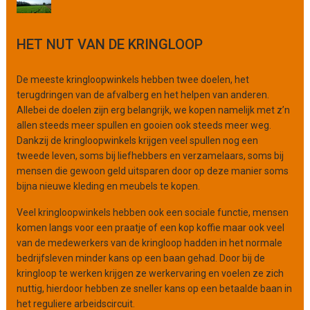
r
g
HET NUT VAN DE KRINGLOOP
a
n
i
De meeste kringloopwinkels hebben twee doelen, het
s
terugdringen van de afvalberg en het helpen van anderen.
a
Allebei de doelen zijn erg belangrijk, we kopen namelijk met z’n
t
allen steeds meer spullen en gooien ook steeds meer weg.
i
Dankzij de kringloopwinkels krijgen veel spullen nog een
e
tweede leven, soms bij liefhebbers en verzamelaars, soms bij
mensen die gewoon geld uitsparen door op deze manier soms
bijna nieuwe kleding en meubels te kopen.
Veel kringloopwinkels hebben ook een sociale functie, mensen
komen langs voor een praatje of een kop koffie maar ook veel
van de medewerkers van de kringloop hadden in het normale
bedrijfsleven minder kans op een baan gehad. Door bij de
kringloop te werken krijgen ze werkervaring en voelen ze zich
nuttig, hierdoor hebben ze sneller kans op een betaalde baan in
het reguliere arbeidscircuit.