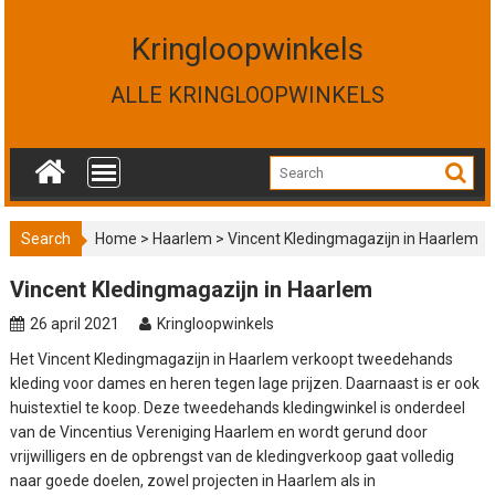
S
k
Kringloopwinkels
i
p
ALLE KRINGLOOPWINKELS
t
o
c
o
n
t
Search
Home
>
Haarlem
>
Vincent Kledingmagazijn in Haarlem
e
n
Vincent Kledingmagazijn in Haarlem
t
26 april 2021
Kringloopwinkels
Het Vincent Kledingmagazijn in Haarlem verkoopt tweedehands
kleding voor dames en heren tegen lage prijzen. Daarnaast is er ook
huistextiel te koop. Deze tweedehands kledingwinkel is onderdeel
van de Vincentius Vereniging Haarlem en wordt gerund door
vrijwilligers en de opbrengst van de kledingverkoop gaat volledig
naar goede doelen, zowel projecten in Haarlem als in