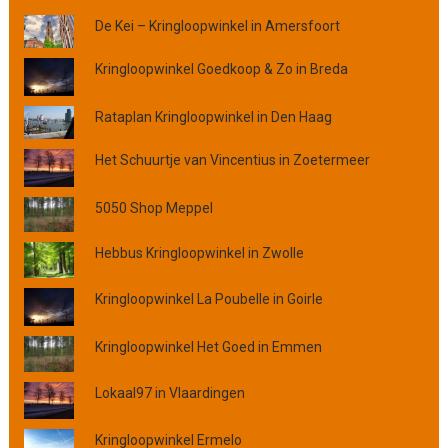
o
De Kei – Kringloopwinkel in Amersfoort
p
p
Kringloopwinkel Goedkoop & Zo in Breda
l
a
a
Rataplan Kringloopwinkel in Den Haag
t
Het Schuurtje van Vincentius in Zoetermeer
s
,
p
5050 Shop Meppel
r
o
Hebbus Kringloopwinkel in Zwolle
v
i
Kringloopwinkel La Poubelle in Goirle
n
c
Kringloopwinkel Het Goed in Emmen
i
e
Lokaal97 in Vlaardingen
o
f
Kringloopwinkel Ermelo
o