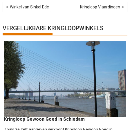
B
Winkel van Sinkel Ede
Kringloop Vlaardingen
e
r
i
c
VERGELIJKBARE KRINGLOOPWINKELS
h
t
n
a
v
i
g
a
t
i
e
Kringloop Gewoon Goed in Schiedam
Zoals ze zelf aangeven verkoopt Kringloop Gewoon Goed in...