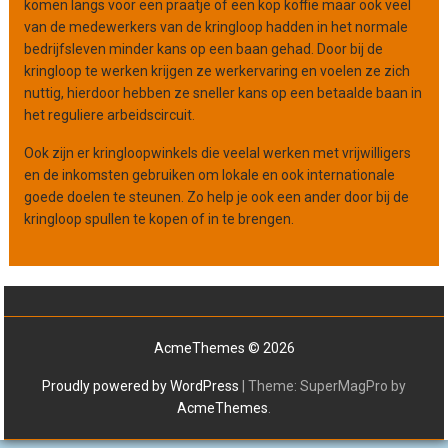
komen langs voor een praatje of een kop koffie maar ook veel
van de medewerkers van de kringloop hadden in het normale
bedrijfsleven minder kans op een baan gehad. Door bij de
kringloop te werken krijgen ze werkervaring en voelen ze zich
nuttig, hierdoor hebben ze sneller kans op een betaalde baan in
het reguliere arbeidscircuit.
Ook zijn er kringloopwinkels die veelal werken met vrijwilligers
en de inkomsten gebruiken om lokale en ook internationale
goede doelen te steunen. Zo help je ook een ander door bij de
kringloop spullen te kopen of in te brengen.
AcmeThemes © 2026
Proudly powered by WordPress
|
Theme: SuperMagPro by
AcmeThemes
.