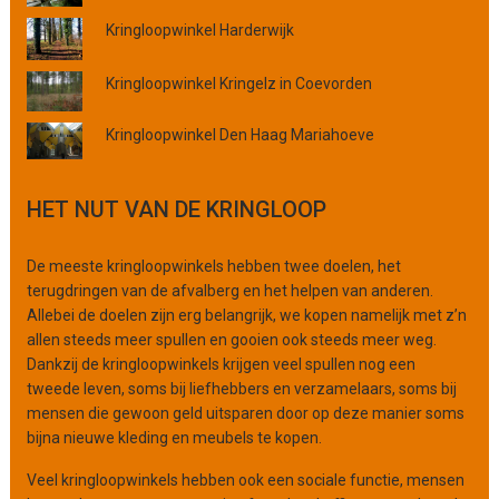
c
Kringloopwinkel Harderwijk
i
e
Kringloopwinkel Kringelz in Coevorden
o
f
o
Kringloopwinkel Den Haag Mariahoeve
r
g
HET NUT VAN DE KRINGLOOP
a
n
i
De meeste kringloopwinkels hebben twee doelen, het
s
terugdringen van de afvalberg en het helpen van anderen.
a
Allebei de doelen zijn erg belangrijk, we kopen namelijk met z’n
t
allen steeds meer spullen en gooien ook steeds meer weg.
i
Dankzij de kringloopwinkels krijgen veel spullen nog een
e
tweede leven, soms bij liefhebbers en verzamelaars, soms bij
mensen die gewoon geld uitsparen door op deze manier soms
bijna nieuwe kleding en meubels te kopen.
Veel kringloopwinkels hebben ook een sociale functie, mensen