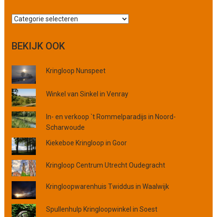
Z
o
e
BEKIJK OOK
k
o
Kringloop Nunspeet
p
p
l
Winkel van Sinkel in Venray
a
a
In- en verkoop `t Rommelparadijs in Noord-
t
Scharwoude
s
Kiekeboe Kringloop in Goor
,
p
Kringloop Centrum Utrecht Oudegracht
r
o
Kringloopwarenhuis Twiddus in Waalwijk
v
i
Spullenhulp Kringloopwinkel in Soest
n