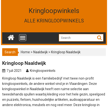
S
k
Kringloopwinkels
i
p
ALLE KRINGLOOPWINKELS
t
o
c
o
n
t
Search
Home
>
Naaldwijk
>
Kringloop Naaldwijk
e
n
Kringloop Naaldwijk
t
7 juli 2021
Kringloopwinkels
Kringloop Naaldwijk is een familiebedrijf met twee non-profit
kringloopwinkels, de andere winkel vind je in Vlaardingen. Deze
kringloopwinkel in Naaldwijk heeft een ruime selectie aan
tweedehands spullen waarbij kleding voor het hele gezin, speelgoed
en puzzels, fietsen, huishoudelijke artikelen, audioapparatuur en
andere elektronica, meubels en nog veel meer. Deze kringloop in