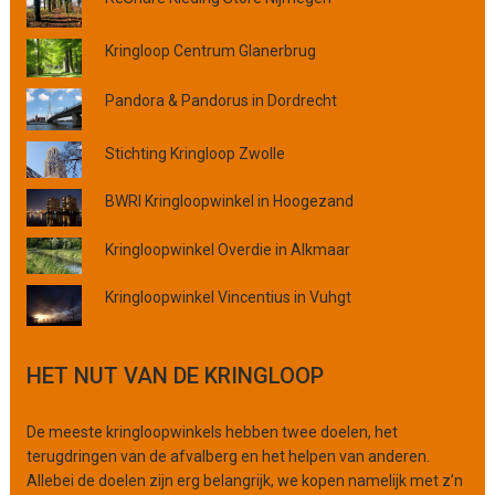
,
p
Kringloop Centrum Glanerbrug
r
o
Pandora & Pandorus in Dordrecht
v
i
Stichting Kringloop Zwolle
n
c
BWRI Kringloopwinkel in Hoogezand
i
e
Kringloopwinkel Overdie in Alkmaar
o
f
Kringloopwinkel Vincentius in Vuhgt
o
r
g
HET NUT VAN DE KRINGLOOP
a
n
i
De meeste kringloopwinkels hebben twee doelen, het
s
terugdringen van de afvalberg en het helpen van anderen.
a
Allebei de doelen zijn erg belangrijk, we kopen namelijk met z’n