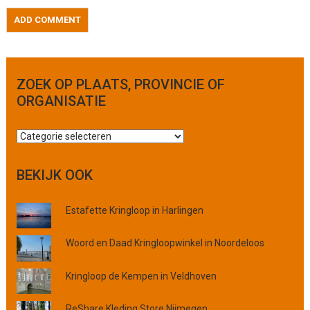
ZOEK OP PLAATS, PROVINCIE OF
ORGANISATIE
Z
o
e
BEKIJK OOK
k
o
Estafette Kringloop in Harlingen
p
p
l
Woord en Daad Kringloopwinkel in Noordeloos
a
a
Kringloop de Kempen in Veldhoven
t
s
ReShare Kleding Store Nijmegen