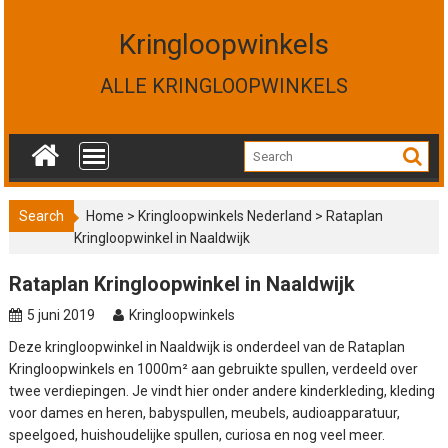
S
k
Kringloopwinkels
i
p
ALLE KRINGLOOPWINKELS
t
o
c
o
n
t
Search
Home
>
Kringloopwinkels Nederland
>
Rataplan
e
Kringloopwinkel in Naaldwijk
n
t
Rataplan Kringloopwinkel in Naaldwijk
5 juni 2019
Kringloopwinkels
Deze kringloopwinkel in Naaldwijk is onderdeel van de Rataplan
Kringloopwinkels en 1000m² aan gebruikte spullen, verdeeld over
twee verdiepingen. Je vindt hier onder andere kinderkleding, kleding
voor dames en heren, babyspullen, meubels, audioapparatuur,
speelgoed, huishoudelijke spullen, curiosa en nog veel meer.