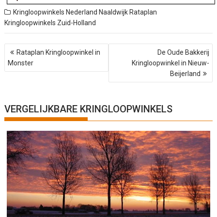
Kringloopwinkels Nederland
Naaldwijk
Rataplan
Kringloopwinkels
Zuid-Holland
B
Rataplan Kringloopwinkel in
De Oude Bakkerij
e
Monster
Kringloopwinkel in Nieuw-
r
Beijerland
i
c
h
t
VERGELIJKBARE KRINGLOOPWINKELS
n
a
v
i
g
a
t
i
e