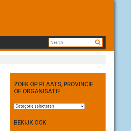
ZOEK OP PLAATS, PROVINCIE
OF ORGANISATIE
Z
o
e
BEKIJK OOK
k