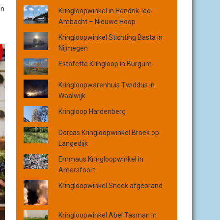
o
en
Kringloopwinkel in Hendrik-Ido-
p
Ambacht – Nieuwe Hoop
p
l
Kringloopwinkel Stichting Basta in
a
Nijmegen
a
Estafette Kringloop in Burgum
t
s
Kringloopwarenhuis Twiddus in
,
Waalwijk
p
r
Kringloop Hardenberg
o
v
Dorcas Kringloopwinkel Broek op
i
Langedijk
n
Emmaus Kringloopwinkel in
c
Amersfoort
i
e
Kringloopwinkel Sneek afgebrand
o
f
Kringloopwinkel Abel Tasman in
o