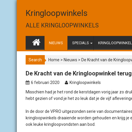
S
k
Kringloopwinkels
i
p
ALLE KRINGLOOPWINKELS
t
o
c
NIEUWS
SPECIALS
KRINGLOOPWINKELS
o
n
Search
Home
>
Nieuws
>
De Kracht van de Kringloop
t
e
De Kracht van de Kringloopwinkel terug
n
t
6 februari 2020
Kringloopwinkels
Misschien had je het rond de kerstdagen vorig jaar zo druk
hebt gezien of vond je het zo leuk dat je de vijf afleveri
In de door de VPRO uitgezonden serie van documentaires
kringloopwinkels draaiende worden gehouden en krijg je 
ook leuke kringloopvondsten aan bod.