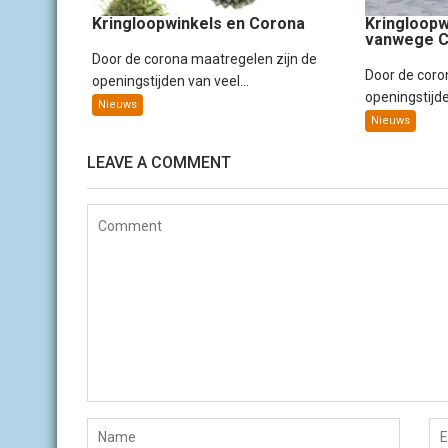
t
i
Kringloopwinkels en Corona
Kringloopw
vanwege C
e
Door de corona maatregelen zijn de
Door de coro
openingstijden van veel...
openingstijde
Nieuws
Nieuws
LEAVE A COMMENT