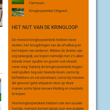
Farmsum
r
g
Kringloopwinkel Uitgeest
a
n
i
HET NUT VAN DE KRINGLOOP
s
a
De meeste kringloopwinkels hebben twee
t
doelen, het terugdringen van de afvalberg en
i
het helpen van anderen. Allebei de doelen zijn
e
erg belangrijk, we kopen namelijk met z’n allen
steeds meer spullen en gooien ook steeds
meer weg. Dankzij de kringloopwinkels krijgen
veel spullen nog een tweede leven, soms bij
liefhebbers en verzamelaars, soms bij mensen
die gewoon geld uitsparen door op deze
manier soms bijna nieuwe kleding en meubels
te kopen.
Veel kringloopwinkels hebben ook een sociale
functie, mensen komen langs voor een praatje