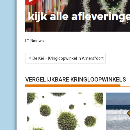
Nieuws
B
De Kei – Kringloopwinkel in Amersfoort
e
r
i
c
VERGELIJKBARE KRINGLOOPWINKELS
h
t
n
a
v
i
g
a