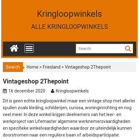
S
k
Kringloopwinkels
i
p
ALLE KRINGLOOPWINKELS
t
o
c
o
n
t
Search
Home
>
Friesland
>
Vintageshop 2Thepoint
e
n
Vintageshop 2Thepoint
t
16 december 2020
Kringloopwinkels
Dit is geen echte kringloopwinkel maar een vintage shop met allerlei
spullen zoals kleding, schilderijen, curiosa, woninginrichting en nog
veel meer. In deze winkel krijgen deelnemers van het leer- en
werkproject van Lifemaster algemene werknemersvaardigheden
en specifieke winkelvaardigheden waardoor ze uiteindelijk kunnen
doorstromen naar een reguliere baan of arbeidsparticipatie.