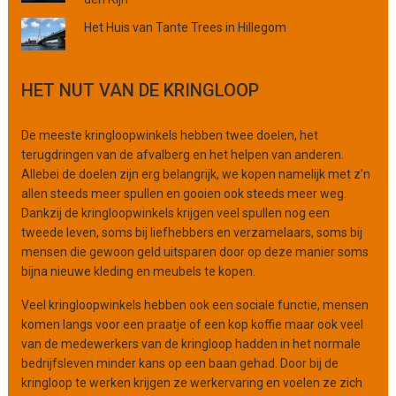
o
r
Het Huis van Tante Trees in Hillegom
g
a
n
HET NUT VAN DE KRINGLOOP
i
s
De meeste kringloopwinkels hebben twee doelen, het
a
terugdringen van de afvalberg en het helpen van anderen.
t
Allebei de doelen zijn erg belangrijk, we kopen namelijk met z’n
i
allen steeds meer spullen en gooien ook steeds meer weg.
e
Dankzij de kringloopwinkels krijgen veel spullen nog een
tweede leven, soms bij liefhebbers en verzamelaars, soms bij
mensen die gewoon geld uitsparen door op deze manier soms
bijna nieuwe kleding en meubels te kopen.
Veel kringloopwinkels hebben ook een sociale functie, mensen
komen langs voor een praatje of een kop koffie maar ook veel
van de medewerkers van de kringloop hadden in het normale
bedrijfsleven minder kans op een baan gehad. Door bij de
kringloop te werken krijgen ze werkervaring en voelen ze zich