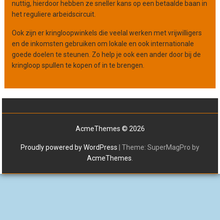
nuttig, hierdoor hebben ze sneller kans op een betaalde baan in
het reguliere arbeidscircuit.
Ook zijn er kringloopwinkels die veelal werken met vrijwilligers
en de inkomsten gebruiken om lokale en ook internationale
goede doelen te steunen. Zo help je ook een ander door bij de
kringloop spullen te kopen of in te brengen.
AcmeThemes © 2026
Proudly powered by WordPress
|
Theme: SuperMagPro by
AcmeThemes
.