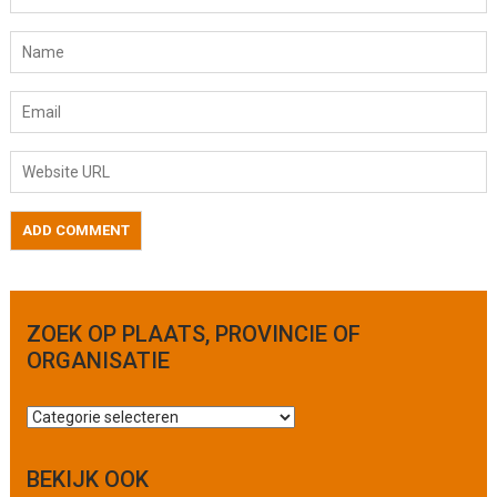
ZOEK OP PLAATS, PROVINCIE OF
ORGANISATIE
Z
o
e
BEKIJK OOK
k