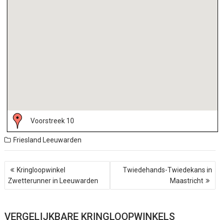
Voorstreek 10
Friesland
Leeuwarden
B
Kringloopwinkel
Twiedehands-Twiedekans in
e
Zwetterunner in Leeuwarden
Maastricht
r
i
c
h
VERGELIJKBARE KRINGLOOPWINKELS