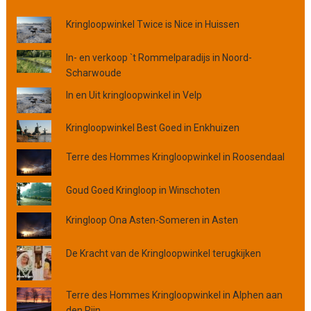
o
Kringloopwinkel Twice is Nice in Huissen
p
p
l
In- en verkoop `t Rommelparadijs in Noord-
a
Scharwoude
a
In en Uit kringloopwinkel in Velp
t
s
Kringloopwinkel Best Goed in Enkhuizen
,
p
Terre des Hommes Kringloopwinkel in Roosendaal
r
o
Goud Goed Kringloop in Winschoten
v
i
Kringloop Ona Asten-Someren in Asten
n
c
De Kracht van de Kringloopwinkel terugkijken
i
e
o
Terre des Hommes Kringloopwinkel in Alphen aan
f
den Rijn